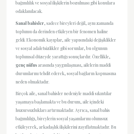
bağımlılık ve sosyal ilişkilerin bozulması gibi konulara
odaklanılacak.
Sanal bahisler
, sadece bireyleri değil, aynı zamanda
toplumu da derinden etkileyen bir fenomen haline
geldi. Ekonomik kayıplar, aile yapısındaki değişiklikler
ve sosyal adaletsizlikler gibi sorunlar, bu olgunun
toplumsal düzeyde yarattığı sonuçlardır. Özellikle,
genç nüfus
arasında yaygınlaşması, ailelerin maddi
durumlarını tehdit ederek, sosyal bağların kopmasına
neden olmaktadır.
Birçok aile, sanal bahisler nedeniyle maddi sıkıntılar
yaşamaya başlamakta ve bu durum, aile içindeki
huzursuzlukları artırmaktadır. Ayrıca, sanal bahis
bağımlılığı, bireylerin sosyal yaşamlarını olumsuz
etkileyerek, arkadaşlık ilişkilerini zayıflatmaktadır. Bu