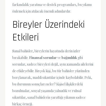
farkındalık yaratma ve destek programları, bu yıkımı
önlemek için atılacak önemli adımlardır.
Bireyler Üzerindeki
Etkileri
Sanal bahisler, bireylerin hayatında derin izler
bırakabilir.
Finansal sorunlar
ve
bağımlılık
gibi
sorunlar, sadece bireyleri değil, aynı zamanda ailelerini
de etkileyebilir. Birçok kişi, bu tür bahisler yüzünden
borçlanarak, maddi sıkıntılar içinde kaybolabilir. Peki,
bu durumun sonuçları neler? Kişisel ilişkilerdeki
bozulmalar, sosyal yaşamda yalnızlık ve ruhsal
sıkıntılar, sanal bahislerin yarattığı yıkımın sadece
birkaç örneği.