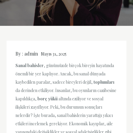
By :
admin
Mayıs 31, 2025
Sanal bahisler
, günümüzde birçok bireyin hayatında
önemli bir yer kaplıyor. Ancak, bu sanal dünyada
kaybedilen paralar, sadece bireyleri değil,
toplumları
da derinden etkiliyor. İnsanlar, bu oyunların cazibesine
kapıldıkça,
borç yükü
altında eziliyor ve sosyal
ilişkileri zayıflıyor. Peki, bu durumun sonuçları
nelerdir? İşte burada, sanal bahislerin yarattığı yıkıcı
etkileri incelemek gerekiyor. Ekonomik kayıplar, aile
yapısındaki değişiklikler ve sosyal adaletsizlikler gibi