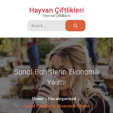
Skip
Hayvan Çiftlikleri
to
Hayvan Çiftlikleri
content
Search
for:
Sanal Bahislerin Ekonomik
Yıkımı
Home
Uncategorized
Sanal Bahislerin Ekonomik Yıkımı