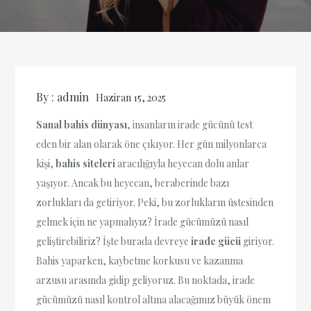
By :
admin
Haziran 15, 2025
Sanal bahis dünyası
, insanların irade gücünü test
eden bir alan olarak öne çıkıyor. Her gün milyonlarca
kişi,
bahis siteleri
aracılığıyla heyecan dolu anlar
yaşıyor. Ancak bu heyecan, beraberinde bazı
zorlukları da getiriyor. Peki, bu zorlukların üstesinden
gelmek için ne yapmalıyız? İrade gücümüzü nasıl
geliştirebiliriz? İşte burada devreye
irade gücü
giriyor.
Bahis yaparken, kaybetme korkusu ve kazanma
arzusu arasında gidip geliyoruz. Bu noktada, irade
gücümüzü nasıl kontrol altına alacağımız büyük önem