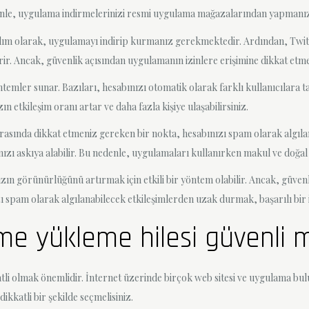
denle, uygulama indirmelerinizi resmi uygulama mağazalarından yapmanız 
 adım olarak, uygulamayı indirip kurmanız gerekmektedir. Ardından, Twit
tirir. Ancak, güvenlik açısından uygulamanın izinlere erişimine dikkat etm
temler sunar. Bazıları, hesabınızı otomatik olarak farklı kullanıcılara t
ın etkileşim oranı artar ve daha fazla kişiye ulaşabilirsiniz.
rasında dikkat etmeniz gereken bir nokta, hesabınızı spam olarak algıla
bınızı askıya alabilir. Bu nedenle, uygulamaları kullanırken makul ve doğa
ın görünürlüğünü artırmak için etkili bir yöntem olabilir. Ancak, güvenl
ı spam olarak algılanabilecek etkileşimlerden uzak durmak, başarılı bi
nme yükleme hilesi güvenli m
tli olmak önemlidir. İnternet üzerinde birçok web sitesi ve uygulama bu
kkatli bir şekilde seçmelisiniz.