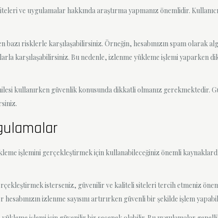
 siteleri ve uygulamalar hakkında araştırma yapmanız önemlidir. Kullan
n bazı risklerle karşılaşabilirsiniz. Örneğin, hesabınızın spam olarak alg
mlarla karşılaşabilirsiniz. Bu nedenle, izlenme yükleme işlemi yaparken d
ilesi kullanırken güvenlik konusunda dikkatli olmanız gerekmektedir. Gü
rsiniz.
ygulamalar
kleme işlemini gerçekleştirmek için kullanabileceğiniz önemli kaynaklardı
çekleştirmek isterseniz, güvenilir ve kaliteli siteleri tercih etmeniz önem
 hesabınızın izlenme sayısını artırırken güvenli bir şekilde işlem yapabili
ükleme işlemi için güvenilir bir seçenek olabilir. Bu uygulamalar genelli