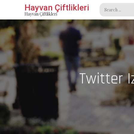
Skip
Hayvan Çiftlikleri
Search
to
Hayvan Çiftlikleri
for:
content
Twitter 