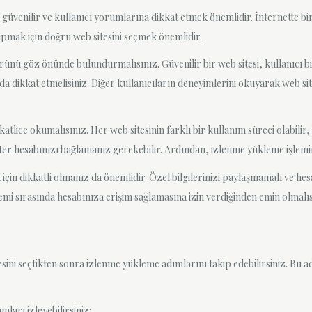
güvenilir ve kullanıcı yorumlarına dikkat etmek önemlidir. İnternette bi
apmak için doğru web sitesini seçmek önemlidir.
örünü göz önünde bulundurmalısınız. Güvenilir bir web sitesi, kullanıcı b
 dikkat etmelisiniz. Diğer kullanıcıların deneyimlerini okuyarak web sites
kkatlice okumalısınız. Her web sitesinin farklı bir kullanım süreci olabili
ter hesabınızı bağlamanız gerekebilir. Ardından, izlenme yükleme işlemini
için dikkatli olmanız da önemlidir. Özel bilgilerinizi paylaşmamalı ve hesa
emi sırasında hesabınıza erişim sağlamasına izin verdiğinden emin olmalıs
esini seçtikten sonra izlenme yükleme adımlarını takip edebilirsiniz. Bu 
ları izleyebilirsiniz: