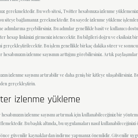
ız gerekmektedir. Bu web sitesi, Twitter hesabınıza izlenme yüklemeniz iç
 bu siteye bağlamanız gerekmektedir. Bu sayede izlenme yükleme işlemleri 
adımlarına geçebilirsiniz. Bu adımlar genellikle basit ve kullanıcı dost
er hesap linkinizi girmeniz istenecektir. Bu bilgileri doğru ve eksiksiz bi
gerçekleştirilecektir. Bu işlem genellikle birkaç dakika sürer ve sonucun
esabınızın izlenme sayısının arttığını görebilirsiniz. Artık paylaşımları
 izlenme sayısını artırabilir ve daha geniş bir kitleye ulaşabilirsiniz. B
nden gerçekleştirin.
tter izlenme yükleme
hesabınızın izlenme sayısını artırmak için kullanabileceğiniz bir yönte
emektedir. Bu başlık altında, bu uygulamaları nasıl kullanabileceğinizi ö
nce güvenilir kaynaklardan indirme yapmanız önemlidir. Güvenilir uygula