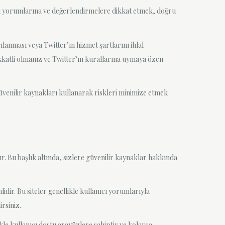
ıcı yorumlarına ve değerlendirmelere dikkat etmek, doğru
ılanması veya Twitter’ın hizmet şartlarını ihlal
ikkatli olmanız ve Twitter’ın kurallarına uymaya özen
venilir kaynakları kullanarak riskleri minimize etmek
r. Bu başlık altında, sizlere güvenilir kaynaklar hakkında
lidir. Bu siteler genellikle kullanıcı yorumlarıyla
rsiniz.
kle kullanıcı dostu arayüzlere sahiptir ve kolayca