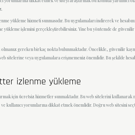
ı yorumlarına dikkat etmek ve siteyi araştırmak bu konuda yardımcı olabil
z.
lenme yükleme hizmeti sunmasıdır. Bu uygulamaları indirerek ve hesabınızı
 yükleme işlemini gerçekleştirebilirsiniz. Yine bu yöntemde de güvenilir
i olmanız gereken birkaç nokta bulunmaktadır. Öncelikle, güvenilir kayn
li web sitelerine veya uygulamalara erişmemeniz önemlidir. Bu şekilde hes
itter izlenme yükleme
tırmak için ücretsiz hizmetler sunmaktadır. Bu web sitelerini kullanarak n
r ve kullanıcı yorumlarına dikkat etmek önemlidir. Doğru web sitesini se