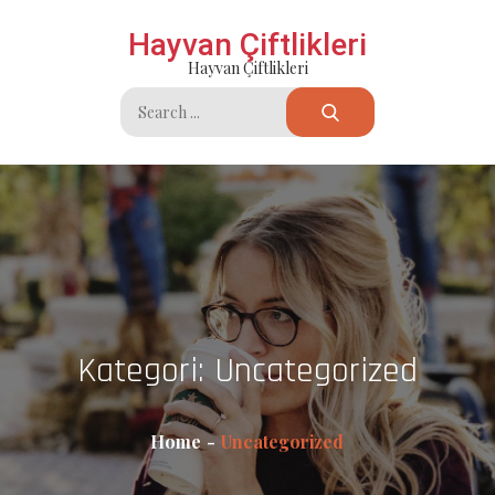
Skip
Hayvan Çiftlikleri
to
Hayvan Çiftlikleri
content
Search
for:
Kategori:
Uncategorized
Home
Uncategorized