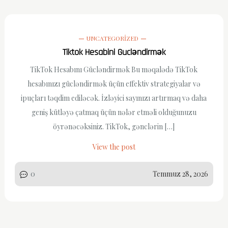
UNCATEGORIZED
Tiktok Hesabini Gucləndirmək
TikTok Hesabını Gücləndirmək Bu məqalədə TikTok
hesabınızı gücləndirmək üçün effektiv strategiyalar və
ipuçları təqdim ediləcək. İzləyici sayınızı artırmaq və daha
geniş kütləyə çatmaq üçün nələr etməli olduğunuzu
öyrənəcəksiniz. TikTok, gənclərin […]
View the post
0
Temmuz 28, 2026