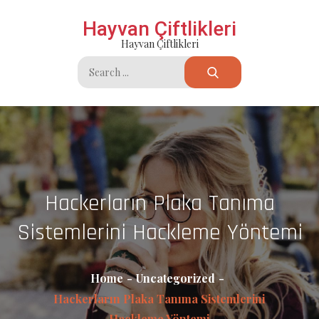
Skip
Hayvan Çiftlikleri
to
Hayvan Çiftlikleri
content
Search
for:
Hackerların Plaka Tanıma
Sistemlerini Hackleme Yöntemi
Home
Uncategorized
Hackerların Plaka Tanıma Sistemlerini
Hackleme Yöntemi