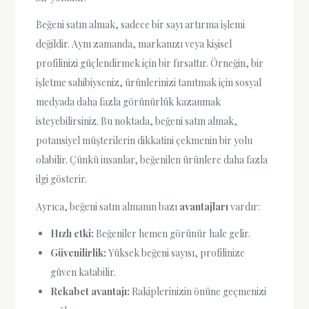
Beğeni satın almak, sadece bir sayı artırma işlemi
değildir. Aynı zamanda, markanızı veya kişisel
profilinizi güçlendirmek için bir fırsattır. Örneğin, bir
işletme sahibiyseniz, ürünlerinizi tanıtmak için sosyal
medyada daha fazla görünürlük kazanmak
isteyebilirsiniz. Bu noktada, beğeni satın almak,
potansiyel müşterilerin dikkatini çekmenin bir yolu
olabilir. Çünkü insanlar, beğenilen ürünlere daha fazla
ilgi gösterir.
Ayrıca, beğeni satın almanın bazı
avantajları
vardır:
Hızlı etki:
Beğeniler hemen görünür hale gelir.
Güvenilirlik:
Yüksek beğeni sayısı, profilinize
güven katabilir.
Rekabet avantajı:
Rakiplerinizin önüne geçmenizi