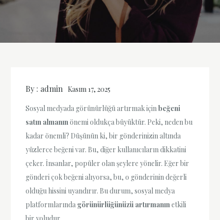
By :
admin
Kasım 17, 2025
Sosyal medyada görünürlüğü artırmak için
beğeni
satın almanın
önemi oldukça büyüktür. Peki, neden bu
kadar önemli? Düşünün ki, bir gönderinizin altında
yüzlerce beğeni var. Bu, diğer kullanıcıların dikkatini
çeker. İnsanlar, popüler olan şeylere yönelir. Eğer bir
gönderi çok beğeni alıyorsa, bu, o gönderinin değerli
olduğu hissini uyandırır. Bu durum, sosyal medya
platformlarında
görünürlüğünüzü artırmanın
etkili
bir yoludur.