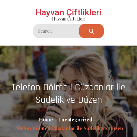
Skip
Hayvan Çiftlikleri
to
Hayvan Çiftlikleri
content
Search
for:
Telefon Bölmeli Cüzdanlar ile
Sadelik ve Düzen
Home
Uncategorized
Telefon Bölmeli Cüzdanlar ile Sadelik ve Düzen