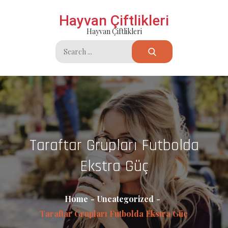
Skip
Hayvan Çiftlikleri
to
Hayvan Çiftlikleri
content
Search
for:
Taraftar Grupları Futbolda
Ekstra Güç
Home
Uncategorized
Taraftar Grupları Futbolda Ekstra Güç