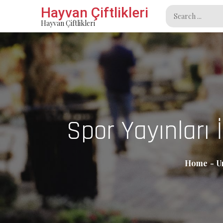
Skip
Hayvan Çiftlikleri
Search
to
Hayvan Çiftlikleri
for:
content
Spor Yayınları
Home
U