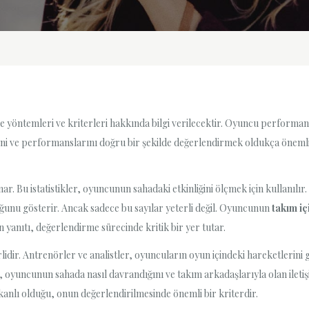
öntemleri ve kriterleri hakkında bilgi verilecektir. Oyuncu performansın
ni ve performanslarını doğru bir şekilde değerlendirmek oldukça önemlidi
ar. Bu istatistikler, oyuncunun sahadaki etkinliğini ölçmek için kullanılır.
duğunu gösterir. Ancak sadece bu sayılar yeterli değil. Oyuncunun
takım iç
yanıtı, değerlendirme sürecinde kritik bir yer tutar.
idir. Antrenörler ve analistler, oyuncuların oyun içindeki hareketlerini 
ayıp, oyuncunun sahada nasıl davrandığını ve takım arkadaşlarıyla olan ilet
nlı olduğu, onun değerlendirilmesinde önemli bir kriterdir.