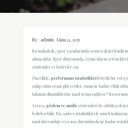
By :
admin
Ekim 21, 2025
Bu makalede, spor yayınlarında oyuncu değerlendirme y
alınacaktır. Spor dünyasında, oyuncuların yetenekleri
yöntemler ve kriterler var.
Öncelikle,
performans istatistikleri
büyük bir rol oyn
sahip olma oranı gibi veriler, onun ne kadar etkili ol
takımın dinamiklerine nasıl uyum sağlıyor? Bu sorunun 
Ayrıca,
gözlem ve analiz
yöntemleri de oldukça değerl
belirleyebilir. Bu, sadece istatistiklerle sınırlı kalm
nasıl davrandığı veya zor durumlarda ne kadar soğukka