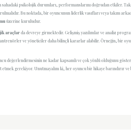
n sahadaki psikolojik durumları, performanslarını doğrudan etkiler. Takı
alıdır. Bu noktada, bir oyuncunun liderlik vasıfları veya takım arkadaşl
umu
üzerine kuruludur.
jik araçlar
da devreye girmektedir. Gelişmiş yazılımlar ve analiz progra
antrenörler ve yöneticiler daha bilinçli kararlar alabilir. Örneğin, bir 
ncu değerlendirmesinin ne kadar kapsamlı ve çok yönlü olduğunu gösteri
t etmek gerekiyor. Unutmayalım ki, her oyuncu bir hikaye barındırır v