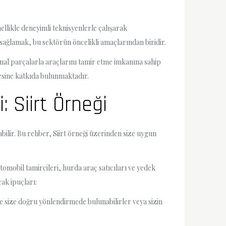
nellikle deneyimli teknisyenlerle çalışarak
ı sağlamak, bu sektörün öncelikli amaçlarından biridir.
ijinal parçalarla araçlarını tamir etme imkanına sahip
esine katkıda bulunmaktadır.
: Siirt Örneği
abilir. Bu rehber, Siirt örneği üzerinden size uygun
otomobil tamircileri, hurda araç satıcıları ve yedek
cak ipuçları:
kle size doğru yönlendirmede bulunabilirler veya sizin