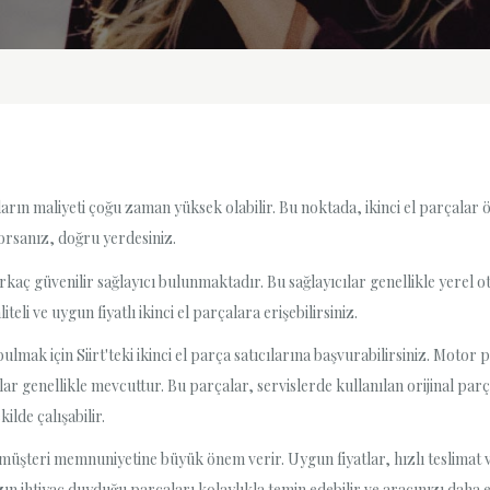
arın maliyeti çoğu zaman yüksek olabilir. Bu noktada, ikinci el parçalar ön
yorsanız, doğru yerdesiniz.
irkaç güvenilir sağlayıcı bulunmaktadır. Bu sağlayıcılar genellikle yere
li ve uygun fiyatlı ikinci el parçalara erişebilirsiniz.
lmak için Siirt'teki ikinci el parça satıcılarına başvurabilirsiniz. Motor 
lar genellikle mevcuttur. Bu parçalar, servislerde kullanılan orijinal parç
lde çalışabilir.
le müşteri memnuniyetine büyük önem verir. Uygun fiyatlar, hızlı teslimat ve
n ihtiyaç duyduğu parçaları kolaylıkla temin edebilir ve aracınızı daha e