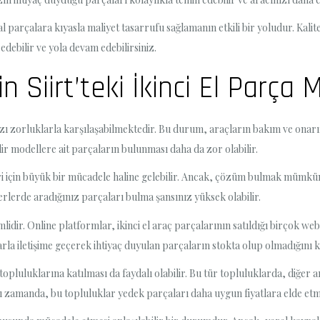
nal parçalara kıyasla maliyet tasarrufu sağlamanın etkili bir yoludur. Kalite
edebilir ve yola devam edebilirsiniz.
n Siirt’teki İkinci El Parça
 bazı zorluklarla karşılaşabilmektedir. Bu durum, araçların bakım ve onarım 
adir modellere ait parçaların bulunması daha da zor olabilir.
eri için büyük bir mücadele haline gelebilir. Ancak, çözüm bulmak mümkü
yerlerde aradığınız parçaları bulma şansınız yüksek olabilir.
ir. Online platformlar, ikinci el araç parçalarının satıldığı birçok web s
arla iletişime geçerek ihtiyaç duyulan parçaların stokta olup olmadığını k
pluluklarına katılması da faydalı olabilir. Bu tür topluluklarda, diğer ara
ı zamanda, bu topluluklar yedek parçaları daha uygun fiyatlara elde etmek