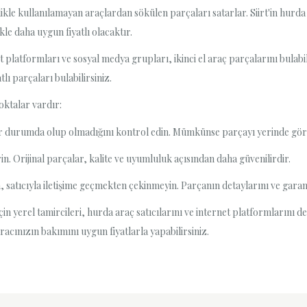
ikle kullanılamayan araçlardan sökülen parçaları satarlar. Siirt'in hurda 
kle daha uygun fiyatlı olacaktır.
t platformları ve sosyal medya grupları, ikinci el araç parçalarını bulabi
ı parçaları bulabilirsiniz.
ktalar vardır:
lir durumda olup olmadığını kontrol edin. Mümkünse parçayı yerinde görü
rin. Orijinal parçalar, kalite ve uyumluluk açısından daha güvenilirdir.
a, satıcıyla iletişime geçmekten çekinmeyin. Parçanın detaylarını ve gara
 için yerel tamircileri, hurda araç satıcılarını ve internet platformlarını 
aracınızın bakımını uygun fiyatlarla yapabilirsiniz.