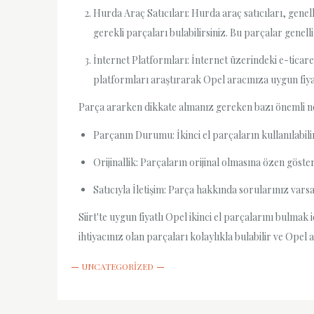
Hurda Araç Satıcıları: Hurda araç satıcıları, genell
gerekli parçaları bulabilirsiniz. Bu parçalar genelli
İnternet Platformları: İnternet üzerindeki e-ticare
platformları araştırarak Opel aracınıza uygun fiyatl
Parça ararken dikkate almanız gereken bazı önemli no
Parçanın Durumu: İkinci el parçaların kullanılabi
Orijinallik: Parçaların orijinal olmasına özen göste
Satıcıyla İletişim: Parça hakkında sorularınız vars
Siirt'te uygun fiyatlı Opel ikinci el parçalarını bulmak
ihtiyacınız olan parçaları kolaylıkla bulabilir ve Opel 
UNCATEGORIZED