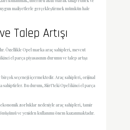
ları kullanmak, interneti aktif olarak takip etmek ve
nı uygun maliyetlerle gerçekleştirmek mümkün hale
ve Talep Artışı
rdır. Özellikle Opel marka araç sahipleri, mevcut
ikinci el parça piyasasının durumu ve talep artışı
 birçok seçeneği içermektedir. Araç sahipleri, orijinal
 sahiptirler. Bu durum, Siirt'teki Opel ikinci el parça
, ekonomik zorluklar nedeniyle araç sahipleri, tamir
eri dönüşümü ve yeniden kullanımı önem kazanmaktadır.