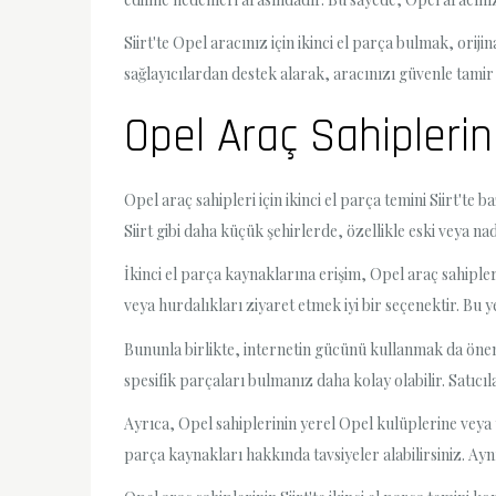
Siirt'te Opel aracınız için ikinci el parça bulmak, oriji
sağlayıcılardan destek alarak, aracınızı güvenle tamir 
Opel Araç Sahiplerini
Opel araç sahipleri için ikinci el parça temini Siirt'te
Siirt gibi daha küçük şehirlerde, özellikle eski veya n
İkinci el parça kaynaklarına erişim, Opel araç sahipl
veya hurdalıkları ziyaret etmek iyi bir seçenektir. Bu 
Bununla birlikte, internetin gücünü kullanmak da önemlid
spesifik parçaları bulmanız daha kolay olabilir. Satıcıl
Ayrıca, Opel sahiplerinin yerel Opel kulüplerine veya to
parça kaynakları hakkında tavsiyeler alabilirsiniz. Ayn