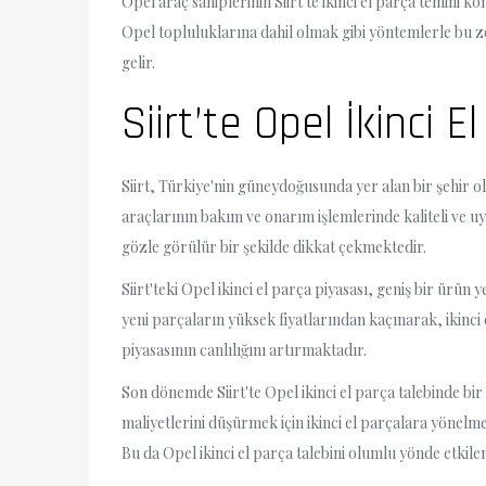
Opel araç sahiplerinin Siirt'te ikinci el parça temini
Opel topluluklarına dahil olmak gibi yöntemlerle bu 
gelir.
Siirt’te Opel İkinci 
Siirt, Türkiye'nin güneydoğusunda yer alan bir şehir o
araçlarının bakım ve onarım işlemlerinde kaliteli ve uy
gözle görülür bir şekilde dikkat çekmektedir.
Siirt'teki Opel ikinci el parça piyasası, geniş bir ürü
yeni parçaların yüksek fiyatlarından kaçınarak, ikinci 
piyasasının canlılığını artırmaktadır.
Son dönemde Siirt'te Opel ikinci el parça talebinde bi
maliyetlerini düşürmek için ikinci el parçalara yönelm
Bu da Opel ikinci el parça talebini olumlu yönde etkile