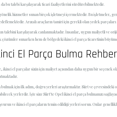
ı da bu talebi karşılayarak ticari faaliyetlerini sürdürebilmektedir.
a yönelik hizmetler sunan birçok işletmeyi içermektedir. Bu işletmeler, ge
edeflemektedir. Arızalı araçların tamiri için gerekli olan yedek parçalar
ının talebini karşılayarak canlanmaktadır. İnsanlar, uygun maliyetli ve or
 çözümler sunarken hem de bölgedeki ikinci el parça ticaretinin büyüm
kinci El Parça Bulma Rehberi
 ikinci el parçalar sizin için maliyet açısından daha uygun bir seçenek ol
latmaktadır.
 bulmak için ilk adım, doğru yerleri araştırmaktır. Siirt ve çevresindeki 
lecek yerlerdir. İşte size Siirt'te Opel ikinci el parça bulmanızı sağlaya
aşvurun ve ikinci el parçaların temin edildiği yerleri sorun. Onlar genelli