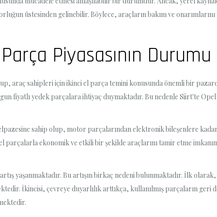
 konusunda mücadele etmesi anlaşılabilir bir durumdur. Ancak, yerel kaynak
zorluğun üstesinden gelinebilir. Böylece, araçların bakım ve onarımları
El Parça Piyasasının Durumu 
lup, araç sahipleri için ikinci el parça temini konusunda önemli bir paza
gun fiyatlı yedek parçalara ihtiyaç duymaktadır. Bu nedenle Siirt'te Opel 
n yelpazesine sahip olup, motor parçalarından elektronik bileşenlere kadar
el parçalarla ekonomik ve etkili bir şekilde araçlarını tamir etme imkanına
r artış yaşanmaktadır. Bu artışın birkaç nedeni bulunmaktadır. İlk olarak
ektedir. İkincisi, çevreye duyarlılık arttıkça, kullanılmış parçaların g
mektedir.