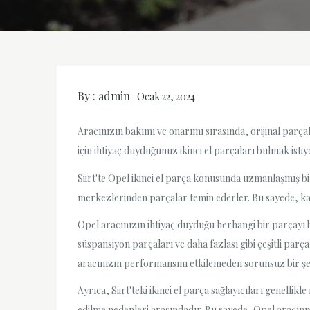
By :
admin
Ocak 22, 2024
Aracınızın bakımı ve onarımı sırasında, orijinal parçal
için ihtiyaç duyduğunuz ikinci el parçaları bulmak isti
Siirt'te Opel ikinci el parça konusunda uzmanlaşmış b
merkezlerinden parçalar temin ederler. Bu sayede, kalite
Opel aracınızın ihtiyaç duyduğu herhangi bir parçayı bu
süspansiyon parçaları ve daha fazlası gibi çeşitli parça
aracınızın performansını etkilemeden sorunsuz bir şeki
Ayrıca, Siirt'teki ikinci el parça sağlayıcıları genellik
edilme nedenleri arasındadır. Bu sayede, Opel aracınızı