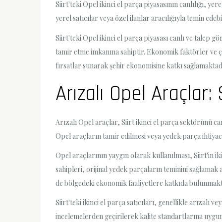
Siirt'teki Opel ikinci el parça piyasasının canlılığı, y
yerel satıcılar veya özel ilanlar aracılığıyla temin 
Siirt'teki Opel ikinci el parça piyasası canlı ve talep g
tamir etme imkanına sahiptir. Ekonomik faktörler ve çevr
fırsatlar sunarak şehir ekonomisine katkı sağlamaktad
Arızalı Opel Araçlar:
Arızalı Opel araçlar, Siirt ikinci el parça sektörünü 
Opel araçların tamir edilmesi veya yedek parça ihtiyacı
Opel araçlarının yaygın olarak kullanılması, Siirt'in 
sahipleri, orijinal yedek parçaların teminini sağlama
de bölgedeki ekonomik faaliyetlere katkıda bulunmakt
Siirt'teki ikinci el parça satıcıları, genellikle arızal
incelemelerden geçirilerek kalite standartlarına uygunl