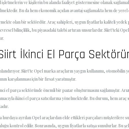
erel işletmelerin ve kişilerin bu alanda faaliyet göstermesine olanak sağlam
edebilmektedir. Bu da hem ekonomik açıdan avantaj sağlamakta hem de yer
örmekte olan bir sektördür. Araç sahipleri, uygun fiyatlarla kaliteli yedek 
esel bilinçlilik, bu piyasadaki talebi artıran unsurlardır. Siirt'teki Opel 
ır.
 Siirt İkinci El Parça Sektör
canlandırıyor. Siirt'te Opel marka araçların yaygın kullanımı, otomobilin 
nın karşılanması için bir fırsat yaratmıştır.
ikinci el parça sektöründe önemli bir pazar oluşturmasını sağlamıştır. Ar
k amacıyla ikinci el parça satıcılarına yönelmektedir. Bu durum, hem ara
adır.
ı veya hurdaya ayrılan Opel araçlardan elde ettikleri parçaları müşterilere
uğu kontrol edilir. Sonrasında, uygun fiyatlarla satışa sunulurlar. Bu şek