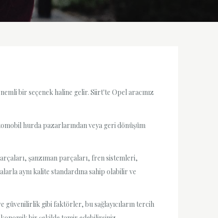
emli bir seçenek haline gelir. Siirt'te Opel aracınız
l otomobil hurda pazarlarından veya geri dönüşüm
parçaları, şanzıman parçaları, fren sistemleri,
alarla aynı kalite standardına sahip olabilir ve
 güvenilirlik gibi faktörler, bu sağlayıcıların tercih
konomik bir şekilde tamir edebilirsiniz.