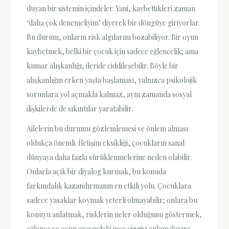
duyan bir sistemin içindeler. Yani, kaybettikleri zaman
‘daha çok denemeliyim’ diyerek bir döngüye giriyorlar.
Bu durum, onların risk algılarını bozabiliyor. Bir oyun
kaybetmek, belki bir çocuk için sadece eğlencelik; ama
kumar alışkanlığı, ileride ciddileşebilir. Böyle bir
alışkanlığın erken yaşta başlaması, yalnızca psikolojik
sorunlara yol açmakla kalmaz, aynı zamanda sosyal
ilişkilerde de sıkıntılar yaratabilir.
Ailelerin bu durumu gözlemlemesi ve önlem alması
oldukça önemli. İletişim eksikliği, çocukların sanal
dünyaya daha fazla sürüklenmelerine neden olabilir.
Onlarla açık bir diyalog kurmak, bu konuda
farkındalık kazandırmanın en etkili yolu. Çocuklara
sadece yasaklar koymak yeterli olmayabilir; onlara bu
konuyu anlatmak, risklerin neler olduğunu göstermek,
eğlence ve oyun arasındaki ince çizgiyi anlamalarına