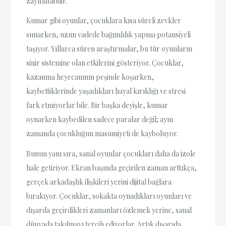
zayıflatabilir.
Kumar gibi oyunlar, çocuklara kısa süreli zevkler
sunarken, uzun vadede bağımlılık yapma potansiyeli
taşıyor. Yıllarca süren araştırmalar, bu tür oyunların
sinir sistemine olan etkilerini gösteriyor. Çocuklar,
kazanma heyecanının peşinde koşarken,
kaybettiklerinde yaşadıkları hayal kırıklığı ve stresi
fark etmiyorlar bile. Bir başka deyişle, kumar
oynarken kaybedilen sadece paralar değil; aynı
zamanda çocukluğun masumiyeti de kayboluyor.
Bunun yanı sıra, sanal oyunlar çocukları daha da izole
hale getiriyor. Ekran başında geçirilen zaman arttıkça,
gerçek arkadaşlık ilişkileri yerini dijital bağlara
bırakıyor. Çocuklar, sokakta oynadıkları oyunları ve
dışarda geçirdikleri zamanları özlemek yerine, sanal
dünyada takılmayı tercih ediyorlar. Artık dışarıda