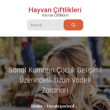
Skip
Hayvan Çiftlikleri
to
Hayvan Çiftlikleri
content
Search
for:
Sanal Kumarın Çocuk Gelişimi
Üzerindeki Uzun Vadeli
Zararları
Home
Uncategorized