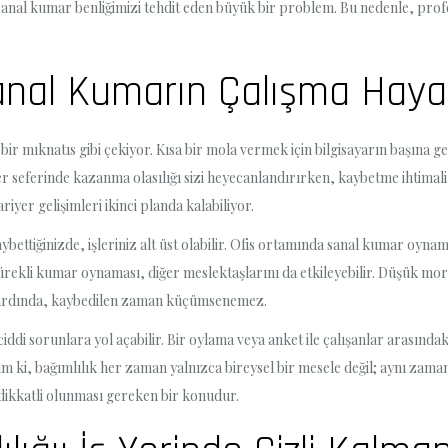
anal kumar benliğimizi tehdit eden büyük bir problem. Bu nedenle, pro
Sanal Kumarın Çalışma Hayat
ta bir mıknatıs gibi çekiyor. Kısa bir mola vermek için bilgisayarın başına 
her seferinde kazanma olasılığı sizi heyecanlandırırken, kaybetme ihtimali 
iyer gelişimleri ikinci planda kalabiliyor.
bettiğinizde, işleriniz alt üst olabilir. Ofis ortamında sanal kumar oynam
ürekli kumar oynaması, diğer meslektaşlarını da etkileyebilir. Düşük moral
ın ardında, kaybedilen zaman küçümsenemez.
ciddi sorunlara yol açabilir. Bir oylama veya anket ile çalışanlar arasın
ım ki, bağımlılık her zaman yalnızca bireysel bir mesele değil; aynı zam
 dikkatli olunması gereken bir konudur.