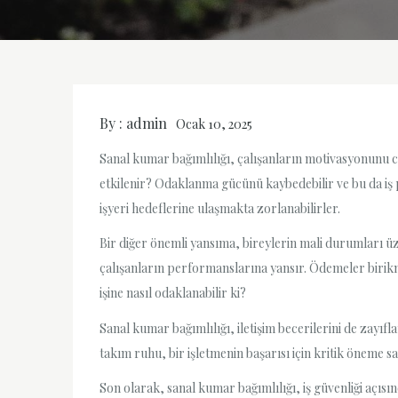
By :
admin
Ocak 10, 2025
Sanal kumar bağımlılığı, çalışanların motivasyonunu cid
etkilenir? Odaklanma gücünü kaybedebilir ve bu da iş 
işyeri hedeflerine ulaşmakta zorlanabilirler.
Bir diğer önemli yansıma, bireylerin mali durumları üze
çalışanların performanslarına yansır. Ödemeler birikme
işine nasıl odaklanabilir ki?
Sanal kumar bağımlılığı, iletişim becerilerini de zayıflat
takım ruhu, bir işletmenin başarısı için kritik öneme s
Son olarak, sanal kumar bağımlılığı, iş güvenliği açısın