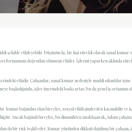
di şekilde etkileyebilir. Düşünün ki, bir kişi sürekli olarak sanal kumar 
performansını doğrudan olumsuz etkiler. İşlerini yaparken aklında sürek
rindeki etkidir. Çalışanlar, sanal kumar nedeniyle maddi sıkıntılar içine 
ye başladığında, işler üzerindeki baskı artar; bu da genel iş ortamını ol
ır. Kumar bağımlısı olan bireyler, sosyal etkileşimlerden kaçınabilir ve iş a
ahiptir. Ancak bağımlı bireyler, bu dinamikten uzaklaşarak, takım çalışma
dan da bir risk teşkil eder. Kumar yüzünden dikkati dağılmış bir çalışan, iş