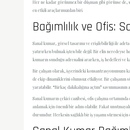
Her ne kadar görünmez bir düşman gibi görünse de, s
en etkili araçlarımızdan biri.
Bağımlılık ve Ofis: 
Sanal kumar, görsel tasarımı ve erişilebilirliği ile ade
yatırırken bulmak işten bile değil. Bir elin neredeyse 
kumarın sunduğu adrenalini ararken, iş hedefleri ve kar
Bir çalışan olarak, işyerindeki konsantrasyonunuzu kay
de ekip dinamiklerini olumsuz etkiliyor. Bir çalışanın s
yaratabilir. “Birkaç dakikalığına açtım” savunmasın
Sanal kumarın çekici cazibesi, ofis çalışma ortamında 
anlamak için önemli bir adım olabilir. Fakat unutmayal
durumdur. Herkesin sağlıklı bir iş yaşamı sürmesi için