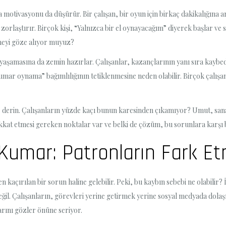
tivasyonu da düşürür. Bir çalışan, bir oyun için birkaç dakikalığına ara 
laştırır. Birçok kişi, “Yalnızca bir el oynayacağım” diyerek başlar ve
meyi göze alıyor muyuz?
i yaşamasına da zemin hazırlar. Çalışanlar, kazançlarının yanı sıra kaybed
umar oynama” bağımlılığının tetiklenmesine neden olabilir. Birçok çalış
 derin. Çalışanların yüzde kaçı bunun karesinden çıkamıyor? Umut, sanal
 etmesi gereken noktalar var ve belki de çözüm, bu sorunlara karşı birl
Kumar: Patronların Fark E
çırılan bir sorun haline gelebilir. Peki, bu kaybın sebebi ne olabilir? 
eğil. Çalışanların, görevleri yerine getirmek yerine sosyal medyada dola
arını gözler önüne seriyor.