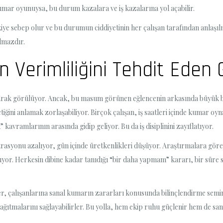
kumar oyunuysa, bu durum kazalara ve iş kazalarına yol açabilir.
iye sebep olur ve bu durumun ciddiyetinin her çalışan tarafından anlaşıl
ılmazdır.
n Verimliliğini Tehdit Ede
arak görülüyor. Ancak, bu masum görünen eğlencenin arkasında büyük bir
tiğini anlamak zorlaşabiliyor. Birçok çalışan, iş saatleri içinde kumar oy
 kavramlarının arasında gidip geliyor. Bu da iş disiplinini zayıflatıyor.
rasyonu azalıyor, gün içinde üretkenlikleri düşüyor. Araştırmalara göre,
uyor. Herkesin dibine kadar tanıdığı “bir daha yapmam” kararı, bir süre 
er, çalışanlarına sanal kumarın zararları konusunda bilinçlendirme semine
ağıtmalarını sağlayabilirler. Bu yolla, hem ekip ruhu güçlenir hem de sanal