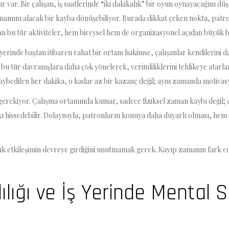
var. Bir çalışan, iş saatlerinde “iki dakikalık” bir oyun oynayacağını dü
amamını alacak bir kayba dönüşebiliyor. Burada dikkat çeken nokta, patr
n bu tür aktiviteler, hem bireysel hem de organizasyonel açıdan büyük bi
erinde baştan itibaren rahat bir ortam hakimse, çalışanlar kendilerini da
de bu tür davranışlara daha çok yönelerek, verimliliklerini tehlikeye at
aybedilen her dakika, o kadar az bir kazanç değil; aynı zamanda motivas
rekiyor. Çalışma ortamında kumar, sadece fiziksel zaman kaybı değil; ay
ı hissedebilir. Dolayısıyla, patronların konuya daha duyarlı olması, hem ç
k etkileşimin devreye girdiğini unutmamak gerek. Kayıp zamanın fark e
lığı ve İş Yerinde Mental 