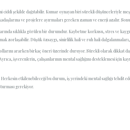
tini ciddi şekilde dağıtabilir. Kumar oynayan biri sürekli düşünceleriyl
kadaşlarına ve projelere ayırmaları gereken zaman ve enerji azalır. Sonuçt
larında sıklıkla görülen bir durumdur. Kaybetme korkusu, stres ve kaygı 
rmak zorlaşabilir. Düşük özsaygı, sinirlilik hali ve ruh hali dalgalanmaları,
ollarını ararken birkaç öneri üzerinde duruyor. Sürekli olarak dikkat da
yrıca, işverenlerin, çalışanlarının mental sağlığını desteklemesi için k
erkesin etkilenebileceği bu durum, iş yerindeki mental sağlığı tehdit ed
şturması gerekiyor.