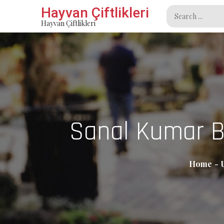
Skip
Hayvan Çiftlikleri
Search
to
Hayvan Çiftlikleri
for:
content
Sanal Kumar Ba
Home