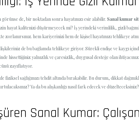
ığı: İş Yerinde Gizli Kalman
görünse de, bir noktadan sonra hayatınızı esir alabilir.
Sanal kumar sit
sizin hayat kalitenizi düşürmeyecek mi? İş yerindeki verimlilik, gizli bağıml
te zorlanırsınız. hem kariyerinizi hem de kişisel hayatınızı tehlikeye atm
lişkileriniz de bu bağlamda tehlikeye giriyor. Sürekli endişe ve kaygı içind
de hissettiğiniz yalnızlık ve çaresizlik, duygusal desteğe olan ihtiyacınızı
cünü zayıflatıyor.
e fiziksel sağlığınızı tehdit altında bırakabilir. Bu durum, dikkat dağınık
rtulacaksınız? Ya da bu alışkanlığı nasıl fark edecek ve düzelteceksiniz?
şüren Sanal Kumar: Çalışan