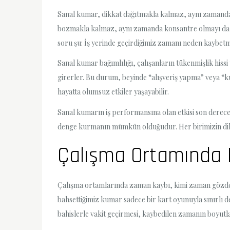
Sanal kumar, dikkat dağıtmakla kalmaz, aynı zamanda mo
bozmakla kalmaz, aynı zamanda konsantre olmayı da zor
soru şu: İş yerinde geçirdiğimiz zamanı neden kaybet
Sanal kumar bağımlılığı, çalışanların tükenmişlik hiss
girerler. Bu durum, beyinde “alışveriş yapma” veya “k
hayatta olumsuz etkiler yaşayabilir.
Sanal kumarın iş performansına olan etkisi son derece
denge kurmanın mümkün olduğudur. Her birimizin dikkat
Çalışma Ortamında 
Çalışma ortamlarında zaman kaybı, kimi zaman gözden ka
bahsettiğimiz kumar sadece bir kart oyunuyla sınırlı d
bahislerle vakit geçirmesi, kaybedilen zamanın boyutl