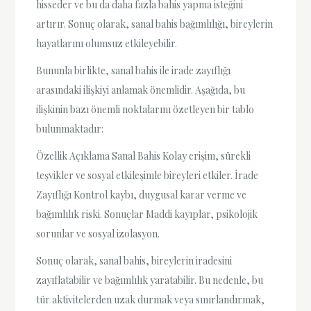
hisseder ve bu da daha fazla bahis yapma isteğini
artırır. Sonuç olarak, sanal bahis bağımlılığı, bireylerin
hayatlarını olumsuz etkileyebilir.
Bununla birlikte, sanal bahis ile irade zayıflığı
arasındaki ilişkiyi anlamak önemlidir. Aşağıda, bu
ilişkinin bazı önemli noktalarını özetleyen bir tablo
bulunmaktadır:
Özellik Açıklama Sanal Bahis Kolay erişim, sürekli
teşvikler ve sosyal etkileşimle bireyleri etkiler. İrade
Zayıflığı Kontrol kaybı, duygusal karar verme ve
bağımlılık riski. Sonuçlar Maddi kayıplar, psikolojik
sorunlar ve sosyal izolasyon.
Sonuç olarak, sanal bahis, bireylerin iradesini
zayıflatabilir ve bağımlılık yaratabilir. Bu nedenle, bu
tür aktivitelerden uzak durmak veya sınırlandırmak,