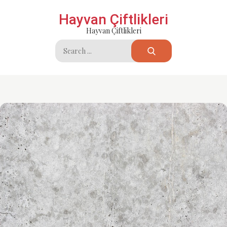
Skip
Hayvan Çiftlikleri
to
Hayvan Çiftlikleri
content
Search
for: