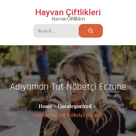
Skip
Hayvan Çiftlikleri
to
Hayvan Çiftlikleri
content
Search
for:
Adıyaman Tut Nöbetçi Eczane
Home
Uncategorized
Adıyaman Tut Nöbetçi Eczane