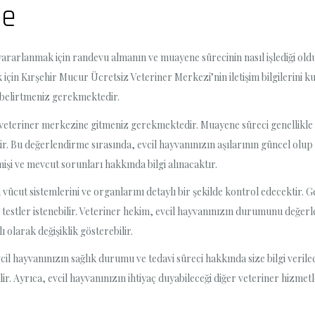
ne
ararlanmak için randevu almanın ve muayene sürecinin nasıl işlediği old
için Kırşehir Mucur Ücretsiz Veteriner Merkezi’nin iletişim bilgilerini kul
 belirtmeniz gerekmektedir.
 veteriner merkezine gitmeniz gerekmektedir. Muayene süreci genellikle şu
 Bu değerlendirme sırasında, evcil hayvanınızın aşılarının güncel olup o
mişi ve mevcut sorunları hakkında bilgi alınacaktır.
vücut sistemlerini ve organlarını detaylı bir şekilde kontrol edecektir.
testler istenebilir. Veteriner hekim, evcil hayvanınızın durumunu değerle
ı olarak değişiklik gösterebilir.
hayvanınızın sağlık durumu ve tedavi süreci hakkında size bilgi verilece
. Ayrıca, evcil hayvanınızın ihtiyaç duyabileceği diğer veteriner hizmetle