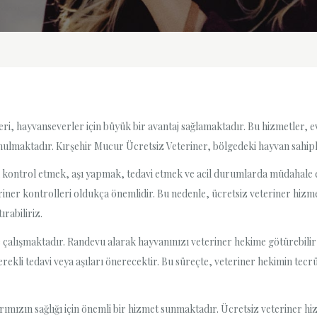
ri, hayvanseverler için büyük bir avantaj sağlamaktadır. Bu hizmetler, e
ulmaktadır. Kırşehir Mucur Ücretsiz Veteriner, bölgedeki hayvan sahiple
 kontrol etmek, aşı yapmak, tedavi etmek ve acil durumlarda müdahale et
eriner kontrolleri oldukça önemlidir. Bu nedenle, ücretsiz veteriner hiz
ırabiliriz.
çalışmaktadır. Randevu alarak hayvanınızı veteriner hekime götürebilir v
gerekli tedavi veya aşıları önerecektir. Bu süreçte, veteriner hekimin te
rımızın sağlığı için önemli bir hizmet sunmaktadır. Ücretsiz veteriner 