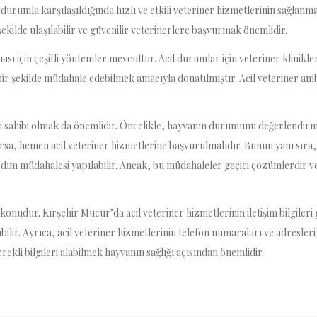
 durumla karşılaşıldığında hızlı ve etkili veteriner hizmetlerinin sağlanma
şekilde ulaşılabilir ve güvenilir veterinerlere başvurmak önemlidir.
sı için çeşitli yöntemler mevcuttur. Acil durumlar için veteriner klinikle
bir şekilde müdahale edebilmek amacıyla donatılmıştır. Acil veteriner ambu
 sahibi olmak da önemlidir. Öncelikle, hayvanın durumunu değerlendirme
arsa, hemen acil veteriner hizmetlerine başvurulmalıdır. Bunun yanı sıra
rdım müdahalesi yapılabilir. Ancak, bu müdahaleler geçici çözümlerdir v
 konudur. Kırşehir Mucur’da acil veteriner hizmetlerinin iletişim bilgileri 
lir. Ayrıca, acil veteriner hizmetlerinin telefon numaraları ve adresleri
erekli bilgileri alabilmek hayvanın sağlığı açısından önemlidir.