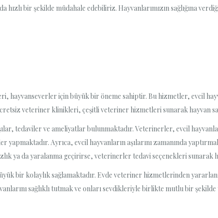
arda hızlı bir şekilde müdahale edebiliriz. Hayvanlarımızın sağlığına verd
i, hayvanseverler için büyük bir öneme sahiptir. Bu hizmetler, evcil hayv
tsiz veteriner klinikleri, çeşitli veteriner hizmetleri sunarak hayvan s
şılar, tedaviler ve ameliyatlar bulunmaktadır. Veterinerler, evcil hayva
er yapmaktadır. Ayrıca, evcil hayvanların aşılarını zamanında yaptırmak 
zlık ya da yaralanma geçirirse, veterinerler tedavi seçenekleri sunarak hay
büyük bir kolaylık sağlamaktadır. Evde veteriner hizmetlerinden yararlan
vanlarını sağlıklı tutmak ve onları sevdikleriyle birlikte mutlu bir şekild