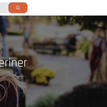
eriner
r