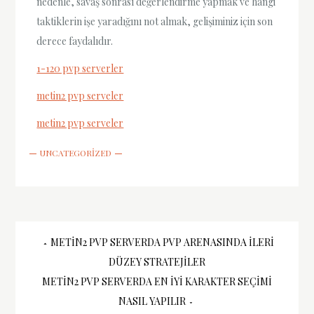
nedenle, savaş sonrası değerlendirme yapmak ve hangi
taktiklerin işe yaradığını not almak, gelişiminiz için son
derece faydalıdır.
1-120 pvp serverler
metin2 pvp serveler
metin2 pvp serveler
UNCATEGORIZED
Yazı
METIN2 PVP SERVERDA PVP ARENASINDA İLERI
DÜZEY STRATEJILER
gezinmesi
METIN2 PVP SERVERDA EN İYI KARAKTER SEÇIMI
NASIL YAPILIR