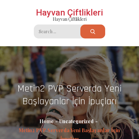
Skip
Hayvan Çiftlikleri
to
Hayvan Çiftlikleri
content
Search
for:
Metin2 PVP Serverda Yeni
Başlayanlar İçin İpuçları
Home
Uncategorized
Metin2 PVP Serverda Yeni Başlayanlar İçin
İpuçları