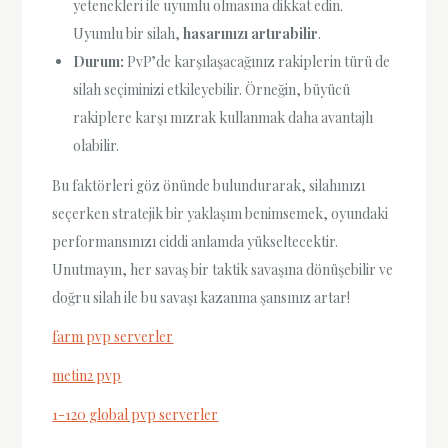
yetenekleri ile uyumlu olmasına dikkat edin.
Uyumlu bir silah,
hasarınızı artırabilir
.
Durum:
PvP’de karşılaşacağınız rakiplerin türü de
silah seçiminizi etkileyebilir. Örneğin, büyücü
rakiplere karşı mızrak kullanmak daha avantajlı
olabilir.
Bu faktörleri göz önünde bulundurarak, silahınızı
seçerken stratejik bir yaklaşım benimsemek, oyundaki
performansınızı ciddi anlamda yükseltecektir.
Unutmayın, her savaş bir taktik savaşına dönüşebilir ve
doğru silah ile bu savaşı kazanma şansınız artar!
farm pvp serverler
metin2 pvp
1-120 global pvp serverler