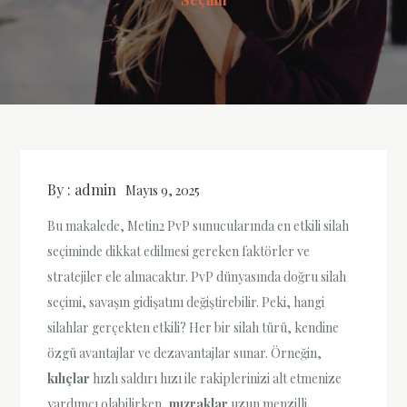
By :
admin
Mayıs 9, 2025
Bu makalede, Metin2 PvP sunucularında en etkili silah
seçiminde dikkat edilmesi gereken faktörler ve
stratejiler ele alınacaktır. PvP dünyasında doğru silah
seçimi, savaşın gidişatını değiştirebilir. Peki, hangi
silahlar gerçekten etkili? Her bir silah türü, kendine
özgü avantajlar ve dezavantajlar sunar. Örneğin,
kılıçlar
hızlı saldırı hızı ile rakiplerinizi alt etmenize
yardımcı olabilirken,
mızraklar
uzun menzilli