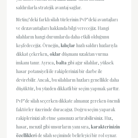
saldırılarla stratejik avantaj sağlar.
Metin2’deki farklı silah türlerinin PvP’deki avantajları
ve dezavantajları hakkında bilgi vereceğiz. Hangi
silahların hangi durumlarda daha etkili olduğunu
keşfedeceğiz. Örneğin,
kılıçlar
hızlı saldırı hızlarıyla
dikkat çekerken,
oklar
düşmanı uzaktan vurma
imkanı tanır. Ayrıca,
balta
gibi ağır silahlar, yüksek
hasar potansiyeli ile rakiplerinizi bir darbe ile
devirebilir. Ancak, bu silahların hızları genellikle daha
düşüktür, bu yüzden dikkatli bir seçim yapmak şarttır.
PvP’de silah seçerken dikkate almanız gereken önemli
faktörler üzerinde duracağız. Doğru seçim yaparak
rakiplerinizi alt etme şansınızı artırabilirsiniz. Hız,
hasar, menzil gibi unsurların yanı sıra,
karakterinizin
özellikleri
de silah seçiminde belirleyici bir rol oynar.