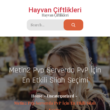
Skip
Hayvan Çiftlikleri
to
Hayvan Çiftlikleri
content
Search
for:
Metin2 Pvp Serverda PvP İçin
En Etkili Silah Seçimi
Home
Uncategorized
Metin2 Pvp Serverda PvP İçin En Etkili Silah
Seçimi