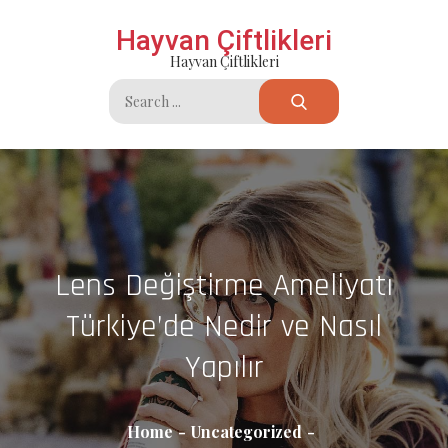
Skip
Hayvan Çiftlikleri
to
Hayvan Çiftlikleri
content
Search
for:
Lens Değiştirme Ameliyatı
Türkiye’de Nedir ve Nasıl
Yapılır
Home
Uncategorized