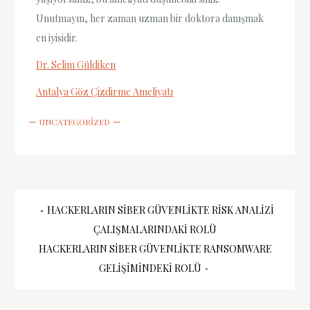
Unutmayın, her zaman uzman bir doktora danışmak
en iyisidir.
Dr. Selim Güldiken
Antalya Göz Çizdirme Ameliyatı
UNCATEGORIZED
Yazı
HACKERLARIN SIBER GÜVENLIKTE RISK ANALIZI
ÇALIŞMALARINDAKI ROLÜ
gezinmesi
HACKERLARIN SIBER GÜVENLIKTE RANSOMWARE
GELIŞIMINDEKI ROLÜ