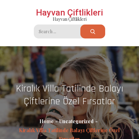
Skip
Hayvan Çiftlikleri
to
Hayvan Çiftlikleri
content
Search
for:
Kiralık Villa Tatilinde Balayı
Çiftlerine Özel Fırsatlar
Home
Uncategorized
Kiralık Villa Tatilinde Balayı Çiftlerine Özel
Fırsatlar