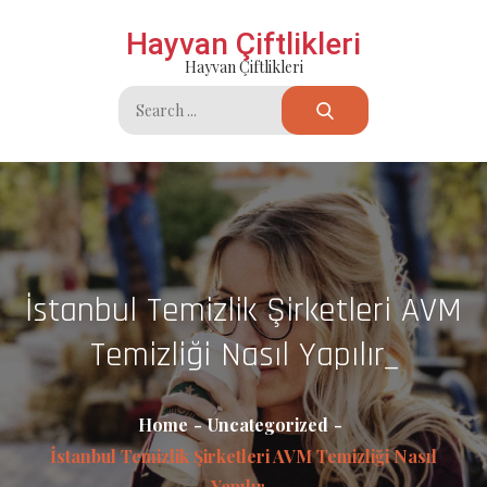
Skip
Hayvan Çiftlikleri
to
Hayvan Çiftlikleri
content
Search
for:
İstanbul Temizlik Şirketleri AVM
Temizliği Nasıl Yapılır_
Home
Uncategorized
İstanbul Temizlik Şirketleri AVM Temizliği Nasıl
Yapılır_