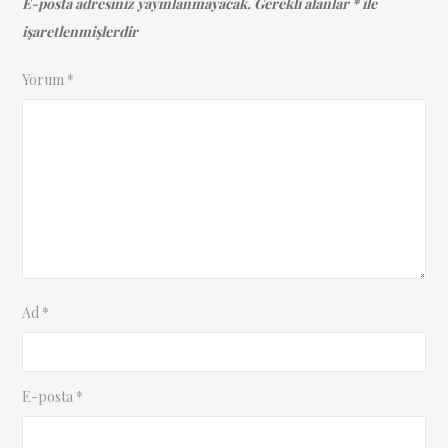
E-posta adresiniz yayınlanmayacak.
Gerekli alanlar
*
ile
işaretlenmişlerdir
Yorum
*
Ad
*
E-posta
*