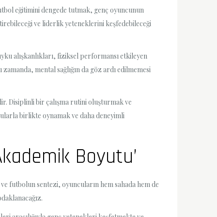
futbol eğitimini dengede tutmak, genç oyuncunun
irebileceği ve liderlik yeteneklerini keşfedebileceği
ku alışkanlıkları, fiziksel performansı etkileyen
nı zamanda, mental sağlığın da göz ardı edilmemesi
. Disiplinli bir çalışma rutini oluşturmak ve
ularla birlikte oynamak ve daha deneyimli
 Akademik Boyutu’
tim ve futbolun sentezi, oyuncuların hem sahada hem de
 odaklanacağız.
leri aracılığıyla genç yetenekleri keşfetmekte ve