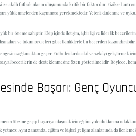
ise akıllı futbolcuların oluşumunda kritik bir faktördür. Fiziksel antrenm
aşırı yüklenmelerden kaçınması gerekmektedir. Yeterli dinlenme ve uyku, s
k bir öneme sahiptir. Ekip içinde iletişim, işbirliği ve liderlik becerilerin
şmaları ve takım projeleri gibi etkinliklerle bu becerileri kazandırabilir.
 dengesini sağlamaktan geçer. Futbolcularda akıl ve zekâyı geliştirmek içi
osyal becerilerin de desteklenmesine özen gösterilmelidir. Böylece, hem s
tesinde Başarı: Genç Oyuncu
emenin ötesine geçip başarıya ulaşmak için eğitim yolculuklarına odaklan
k yetmez. Aynı zamanda, eğitim ve kişisel gelişim alanlarında da ilerleme