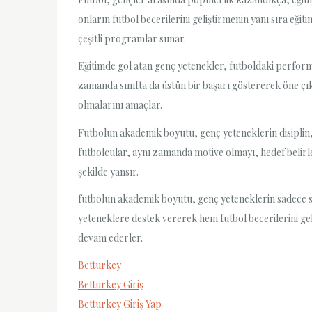
onların futbol becerilerini geliştirmenin yanı sıra eği
çeşitli programlar sunar.
Eğitimde gol atan genç yetenekler, futboldaki perform
zamanda sınıfta da üstün bir başarı göstererek öne çı
olmalarını amaçlar.
Futbolun akademik boyutu, genç yeteneklerin disiplin, 
futbolcular, aynı zamanda motive olmayı, hedef belirlem
şekilde yansır.
futbolun akademik boyutu, genç yeteneklerin sadece sa
yeteneklere destek vererek hem futbol becerilerini gel
devam ederler.
Betturkey
Betturkey Giriş
Betturkey Giriş Yap