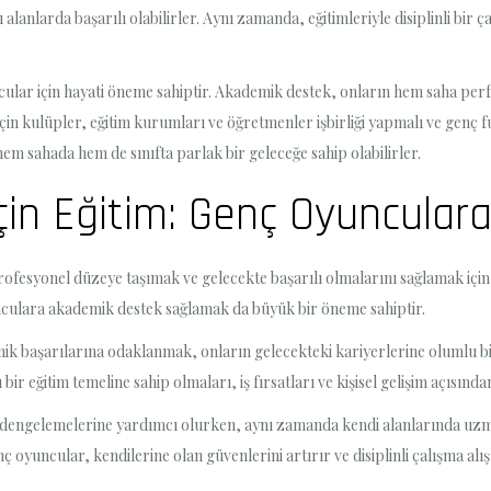
 alanlarda başarılı olabilirler. Aynı zamanda, eğitimleriyle disiplinli bir
ular için hayati öneme sahiptir. Akademik destek, onların hem saha perf
çin kulüpler, eğitim kurumları ve öğretmenler işbirliği yapmalı ve genç 
em sahada hem de sınıfta parlak bir geleceğe sahip olabilirler.
İçin Eğitim: Genç Oyuncula
rofesyonel düzeye taşımak ve gelecekte başarılı olmalarını sağlamak için 
unculara akademik destek sağlamak da büyük bir öneme sahiptir.
ik başarılarına odaklanmak, onların gelecekteki kariyerlerine olumlu bir
ir eğitim temeline sahip olmaları, iş fırsatları ve kişisel gelişim açısında
 dengelemelerine yardımcı olurken, aynı zamanda kendi alanlarında uzm
ç oyuncular, kendilerine olan güvenlerini artırır ve disiplinli çalışma a