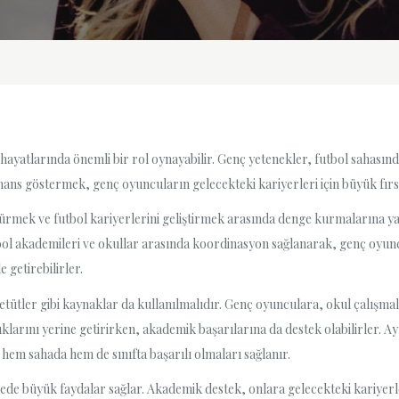
hayatlarında önemli bir rol oynayabilir. Genç yetenekler, futbol sahasın
ans göstermek, genç oyuncuların gelecekteki kariyerleri için büyük fırsa
ürmek ve futbol kariyerlerini geliştirmek arasında denge kurmalarına yar
utbol akademileri ve okullar arasında koordinasyon sağlanarak, genç oyun
 getirebilirler.
e etütler gibi kaynaklar da kullanılmalıdır. Genç oyunculara, okul çalış
luluklarını yerine getirirken, akademik başarılarına da destek olabilirler
, hem sahada hem de sınıfta başarılı olmaları sağlanır.
de büyük faydalar sağlar. Akademik destek, onlara gelecekteki kariyerle