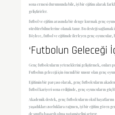
sona ermesi durumunda bile, iyi bir eğitim alarak farklı
geliştirirler.
futbol ve eğitim arasında bir denge kurmak genç oyunc
sürdürebilmelerine olanak tanır. Bu desteği sağlamak i
Böylece, futbol ve eğitimde ilerleyen genç oyuncular, h
‘Futbolun Geleceği 
Genç futbolcuların yeteneklerini geliştirmek, onları p
Futbolun geleceği için önemli bir unsur olan genç oy
Eğitimin bir parçası olarak, genç futbolcuların akadem
futbol kariyeri sona erdiğinde, genç oyuncuların güçlü b
Akademik destek, genç futbolcuların okul hayatlarını
yaşadıkları zorluklara rağmen, iyi bir eğitim gören gen
de sınıfta başarılı olma potansiyelini artırır.