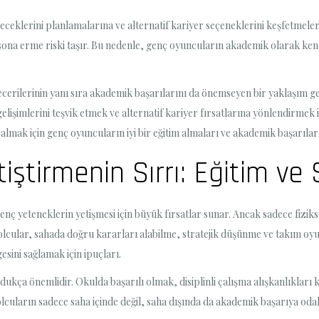
ceklerini planlamalarına ve alternatif kariyer seçeneklerini keşfetmele
sona erme riski taşır. Bu nedenle, genç oyuncuların akademik olarak kendil
becerilerinin yanı sıra akademik başarılarını da önemseyen bir yaklaşım 
elişimlerini teşvik etmek ve alternatif kariyer fırsatlarına yönlendirmek
almak için genç oyuncuların iyi bir eğitim almaları ve akademik başarıla
etiştirmenin Sırrı: Eğitim v
nç yeteneklerin yetişmesi için büyük fırsatlar sunar. Ancak sadece fiziks
lcular, sahada doğru kararları alabilme, stratejik düşünme ve takım oyunc
gesini sağlamak için ipuçları.
oldukça önemlidir. Okulda başarılı olmak, disiplinli çalışma alışkanlıkla
lcuların sadece saha içinde değil, saha dışında da akademik başarıya odak