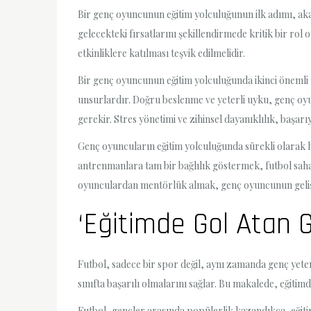
Bir genç oyuncunun eğitim yolculuğunun ilk adımı, aka
gelecekteki fırsatlarını şekillendirmede kritik bir rol 
etkinliklere katılması teşvik edilmelidir.
Bir genç oyuncunun eğitim yolculuğunda ikinci önemli u
unsurlardır. Doğru beslenme ve yeterli uyku, genç oyun
gerekir. Stres yönetimi ve zihinsel dayanıklılık, başarı
Genç oyuncuların eğitim yolculuğunda sürekli olarak he
antrenmanlara tam bir bağlılık göstermek, futbol saha
oyunculardan mentörlük almak, genç oyuncunun gelişi
‘Eğitimde Gol Atan 
Futbol, sadece bir spor değil, aynı zamanda genç yeten
sınıfta başarılı olmalarını sağlar. Bu makalede, eğit
Futbol, gençler arasında popülerlik kazandıkça, eğitiml