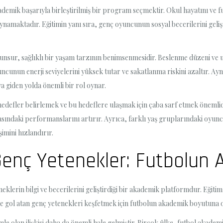
demik başarıyla birleştirilmiş bir program seçmektir. Okul hayatını ve 
oynamaktadır. Eğitimin yanı sıra, genç oyuncunun sosyal becerilerini gelişt
nsur, sağlıklı bir yaşam tarzının benimsenmesidir. Beslenme düzeni ve uy
cunun enerji seviyelerini yüksek tutar ve sakatlanma riskini azaltır. Ay
ya giden yolda önemli bir rol oynar.
defler belirlemek ve bu hedeflere ulaşmak için çaba sarf etmek önemlidir
sındaki performanslarını artırır. Ayrıca, farklı yaş gruplarındaki oyunc
mini hızlandırır.
Genç Yetenekler: Futbolun
eklerin bilgi ve becerilerini geliştirdiği bir akademik platformdur. Eği
imde gol atan genç yetenekleri keşfetmek için futbolun akademik boyutuna
e olan ilişkisi daha da önemli hale gelmiştir. Birçok ülke, futbol akademi