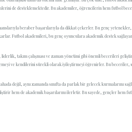
timlerini de desteklemektedir. Bu akademiler, öğrencilerin hem futbol bec
anslarıyla beraber başarılarıyla da dikkat çekerler. Bu genç yetenekler,
karlar. Futbol akademileri, bu genç oyunculara akademik destek sağlaya
liderlik, takım çalışması ve zaman yönetimi gibi önemli becerileri gelişt
eyi ve kendilerini sürekli olarak iyileştirmeyi öğrenirler. Bu beceriler, 
hada değil, aynı zamanda sınıfta da parlak bir gelecek kurmalarını sağla
iştirir hem de akademik başarılarını ilerletir. Bu sayede, gençler hem f