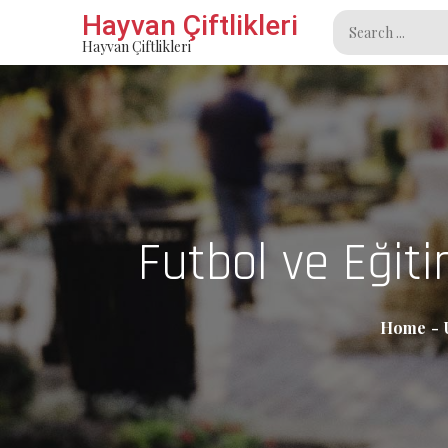
Skip
Hayvan Çiftlikleri
Search
to
Hayvan Çiftlikleri
for:
content
Futbol ve Eği
Home