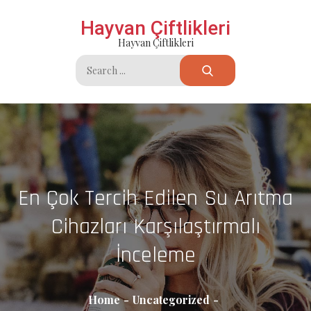
Skip
Hayvan Çiftlikleri
to
Hayvan Çiftlikleri
content
Search
for:
En Çok Tercih Edilen Su Arıtma
Cihazları Karşılaştırmalı
İnceleme
Home
Uncategorized