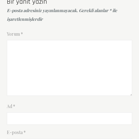
Bir yanıt yazın
E-posta adresiniz yayınlanmayacak.
Gerekli alanlar
*
ile
işaretlenmişlerdir
Yorum
*
Ad
*
E-posta
*