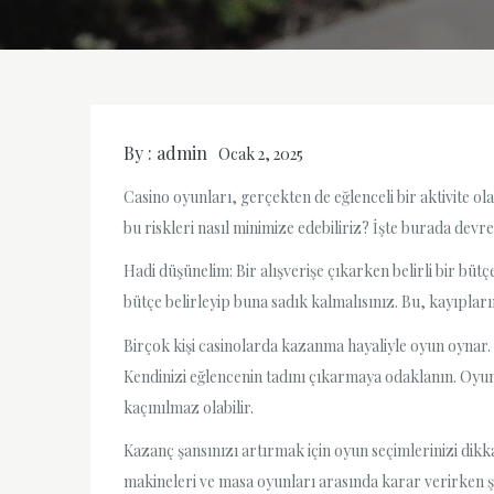
By :
admin
Ocak 2, 2025
Casino oyunları, gerçekten de eğlenceli bir aktivite ola
bu riskleri nasıl minimize edebiliriz? İşte burada devre
Hadi düşünelim: Bir alışverişe çıkarken belirli bir b
bütçe belirleyip buna sadık kalmalısınız. Bu, kayıpları
Birçok kişi casinolarda kazanma hayaliyle oyun oynar. A
Kendinizi eğlencenin tadını çıkarmaya odaklanın. Oyun 
kaçınılmaz olabilir.
Kazanç şansınızı artırmak için oyun seçimlerinizi dikk
makineleri ve masa oyunları arasında karar verirken ş