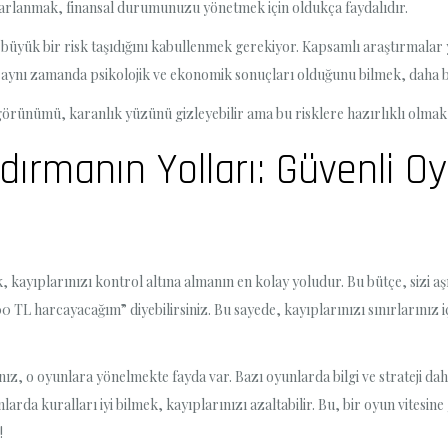
lanmak, finansal durumunuzu yönetmek için oldukça faydalıdır.
ük bir risk taşıdığını kabullenmek gerekiyor. Kapsamlı araştırmalar yap
ynı zamanda psikolojik ve ekonomik sonuçları olduğunu bilmek, daha bil
ünümü, karanlık yüzünü gizleyebilir ama bu risklere hazırlıklı olmak, ha
andırmanın Yolları: Güvenli
ayıplarınızı kontrol altına almanın en kolay yoludur. Bu bütçe, sizi a
arcayacağım” diyebilirsiniz. Bu sayede, kayıplarınızı sınırlarınız için
nız, o oyunlara yönelmekte fayda var. Bazı oyunlarda bilgi ve strateji d
larda kuralları iyi bilmek, kayıplarınızı azaltabilir. Bu, bir oyun vitesi
!