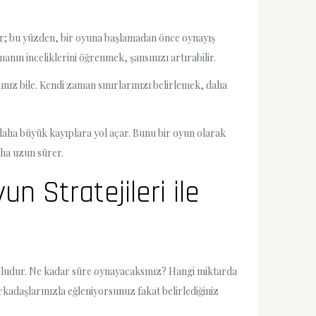
ptir; bu yüzden, bir oyuna başlamadan önce oynayış
nın inceliklerini öğrenmek, şansınızı artırabilir.
ınız bile. Kendi zaman sınırlarınızı belirlemek, daha
 daha büyük kayıplara yol açar. Bunu bir oyun olarak
aha uzun sürer.
 Stratejileri ile
oludur. Ne kadar süre oynayacaksınız? Hangi miktarda
kadaşlarınızla eğleniyorsunuz fakat belirlediğiniz