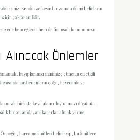
bilirsiniz. Kendinize kesin bir zaman dilimi belirleyin
 için çok önemlidir.
. Bu sayede hem eğlenir hem de finansal durumunuzu
ı Alınacak Önlemler
 aşmamak, kayıplarınızı minimize etmenin en etkili
dünyasında kaybedenlerin çoğu, heyecanla ve
rınızla birlikte keyif alanı oluşturmayı düşünün.
abalık bir ortamda, ani kararlar almak yerine
neğin, harcama limitleri belirleyip, bu limitlere