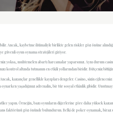
bilir. Ancak, kaybetme ihtimaliyle birlikte gelen riskler göz önüne alındığ
ye güvenli oyun oynama stratejileri giriyor.
ütçeniz yoksa, muhtemelen abartı harcamalar yaparsınız. Aynı durum casin
nızı kontrol altında tutmanın en etkili yollarından biridir. Bütçeniz bitt
ncak, kazançlar genellikle kayıpları dengeler. Casino, sizin eğlenceniz i
oynarken yaşadığınız adrenalin, bir tür sosyal etkinlik gibidir. Unutmay
atlice yapın. Örneğin, bazı oyunların diğerlerine göre daha yüksek kazanm
ans faktörünü göz önünde bulundurun. Belki de poker oynamak, biraz str