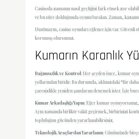
Casinoda zamanın nasıl geçtiğini fark etmek zor olabili
ve bu süre dolduğunda oyunu bırakın. Zaman, kazanma
Unutmayın, casino oyunları eğlence için var. Güvenli s
korumuş olursunuz.
Kumarın Karanlık Yü
Bağımsızlık ve Kontrol
: Her şeyden önce, kumar oynar
yollarından biridir. Bu durumda, aklınızdaki “Bir dah
çaresizlikle yeniden şanslarını denemek ister. İşte b
Kumar Arkadaşlığı Yapın
: Eğer kumar oynuyorsanız, 
Aynı zamanda birlikte vakit geçirmek, birbirinizi kontr
topluluğun gücünden yararlanabilirsiniz.
Teknolojik Araçlardan Yararlanın
: Günümüzde birçok