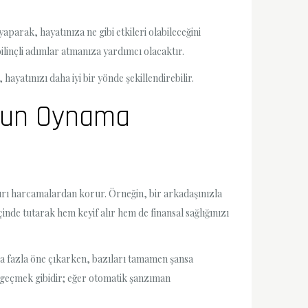
arak, hayatınıza ne gibi etkileri olabileceğini
inçli adımlar atmanıza yardımcı olacaktır.
yatınızı daha iyi bir yönde şekillendirebilir.
 Oyun Oynama
şırı harcamalardan korur. Örneğin, bir arkadaşınızla
de tutarak hem keyif alır hem de finansal sağlığınızı
aha fazla öne çıkarken, bazıları tamamen şansa
ne geçmek gibidir; eğer otomatik şanzıman