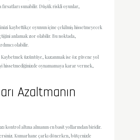
ırsatları sunabilir. Düşük riskli oyunlar,
ndinizi kaybettikçe oyunun içine çekilmiş hissetmeyecek
tiğini anlamak zor olabilir. Bu noktada,
dımcı olabilir.
ir. Kaybetmek üzüntüye, kazanmak ise öz güvene yol
i iyi hissetmediğinizde oynamamaya karar vermek,
arı Azaltmanın
 kontrol altına almanın en basit yollarından biridir.
edersiniz. Kumarhane çarkı dönerken, bütçenizle