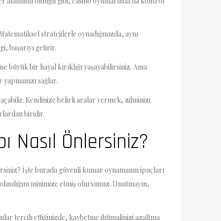
er alanında olduğu gibi, casino oyunlarında da kontrol
Matematiksel stratejilerle oynadığınızda, aynı
, başarıyı getirir.
 büyük bir hayal kırıklığı yaşayabilirsiniz. Ama
r yapmanızı sağlar.
abilir. Kendinize belirli aralar vermek, zihninizi
lardan biridir.
 Nasıl Önlersiniz?
irsiniz? İşte burada güvenli kumar oynamanın ipuçları
p olasılığını minimize etmiş olursunuz. Unutmayın,
ar tercih ettiğinizde, kaybetme ihtimalinizi azaltma