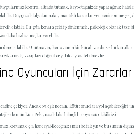
uygularınızı kontrol altında tutmak, kaybettiğinizde yapacağınız hatalar
bilir. Duygusal dalgalanmalar, mantıklı kararlar vermenin önüne geçebi
rcih olabilir. Bir gün kenara çekilip dinlenmek, psikolojik olarak taze bi
en daha hızlı sonuçlar verebilir.
ardımcı olabilir. Unutmayın, her oyunun bir kuralı vardır ve bu kurallara
ı çıkarmak, kayıpları doğru bir şekilde yönetebilmektir.
sino Oyuncuları İçin Zararla
 kendine çekiyor. Ancak bu eğlencenin, kötü sonuçlara yol açabileceğini 
ejilerle mümkün. Peki, nasıl daha bilinçli bir oyuncu olabiliriz?
nınızı korumak için harcayabileceğiniz sınırı belirleyin ve bu sınırın dı