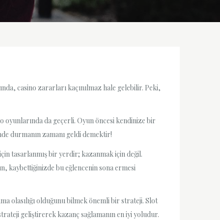
ında, casino zararları kaçınılmaz hale gelebilir. Peki,
o oyunlarında da geçerli. Oyun öncesi kendinize bir
iğinde durmanın zamanı geldi demektir!
çin tasarlanmış bir yerdir; kazanmak için değil.
ın, kaybettiğinizde bu eğlencenin sona ermesi
a olasılığı olduğunu bilmek önemli bir strateji. Slot
ateji geliştirerek kazanç sağlamanın en iyi yoludur.