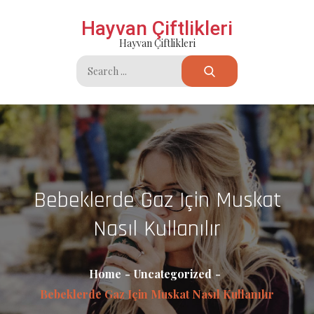
Skip
Hayvan Çiftlikleri
to
Hayvan Çiftlikleri
content
Search
for:
Bebeklerde Gaz Için Muskat
Nasıl Kullanılır
Home
Uncategorized
Bebeklerde Gaz Için Muskat Nasıl Kullanılır