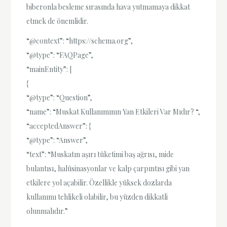
biberonla besleme sırasında hava yutmamaya dikkat
etmek de önemlidir.
“@context”: “https://schema.org”,
“@type”: “FAQPage”,
“mainEntity”: [
{
“@type”: “Question”,
“name”: “Muskat Kullanımının Yan Etkileri Var Mıdır? “,
“acceptedAnswer”: {
“@type”: “Answer”,
“text”: “Muskatın aşırı tüketimi baş ağrısı, mide
bulantısı, halüsinasyonlar ve kalp çarpıntısı gibi yan
etkilere yol açabilir. Özellikle yüksek dozlarda
kullanımı tehlikeli olabilir, bu yüzden dikkatli
olunmalıdır.”