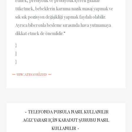
etmek, prebiyotik ve probiyotik içeren gıdalar
tüketmek, bebeklerin karnına nazik masaj yapmak ve
sık sık pozisyon değişikliği yapmak faydalı olabilir.
Ayrıca biberonla besleme sırasında hava yutmamaya
dikkat etmek de önemlidir.”
}
]
}
UNCATEGORIZED
Yazı
TELEFONDA PUSULA NASIL KULLANILIR
AĞIZ YARASI IÇIN KARADUT ŞURUBU NASIL
gezinmesi
KULLANILIR