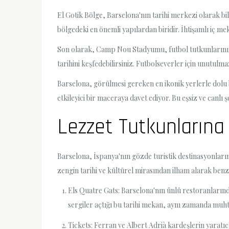
El Gotik Bölge, Barselona'nın tarihi merkezi olarak bil
bölgedeki en önemli yapılardan biridir. İhtişamlı iç meka
Son olarak, Camp Nou Stadyumu, futbol tutkunlarının 
tarihini keşfedebilirsiniz. Futbolseverler için unutulm
Barselona, görülmesi gereken en ikonik yerlerle dolu 
etkileyici bir maceraya davet ediyor. Bu eşsiz ve canlı
Lezzet Tutkunlarına 
Barselona, İspanya'nın gözde turistik destinasyonları
zengin tarihi ve kültürel mirasından ilham alarak benze
Els Quatre Gats: Barselona'nın ünlü restoranlarınd
sergiler açtığı bu tarihi mekan, aynı zamanda muh
Tickets: Ferran ve Albert Adrià kardeşlerin yaratı