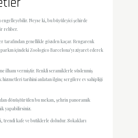
tler
 engelleyebilir. Neyse ki, bu büyüleyici şehirde
ir rehber.
tler tarafından genellikle gözden kaçar. Rengarenk
a, parkın içindeki Zoologico Barcelona'yı ziyaret ederek
ine ilham vermiştir. Renkli seramiklerle süslenmiş
zmetleri tarihini anlatan ilginç sergilere ev sahipliği
nından dönüştürülen bu mekan, şehrin panoramik
ik yapabilirsiniz.
i, trendi kafe ve butiklerle doludur. Sokakları