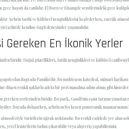
 gece hayatı da canlıdır. El Born ve Eixample semtlerindeki gece kulüple
r. Şehrin tarihi ve kültürel zenginliklerini keşfederken, enerjik atmosferi 
yici şehirde kendine özgü deneyimler yaşamalıdır.
i Gereken En İkonik Yerler
nden biridir. Doğal güzellikleri, tarihi zenginlikleri ve kültürel cazibesiy
şyapıtı olan Sagrada Familia'dır. Bu muhteşem katedral, mimari harikası 
ne düşen renkli ışıklarla adeta bir peri masalına adım atmış gibi hisseder
i gereken yerlerinden biridir. Bu park, Gaudí'nin eşsiz tarzını yansıtan
üyüler. Burada dolaşırken, şehrin nefes kesen panoramik manzarasının ke
ı atmosferiyle turistlerin uğrak noktasıdır. Bu renkli caddede yer alan so
en, yerel lezzetlerin tadını çıkarabilir veya alışveriş yapabilirsiniz.