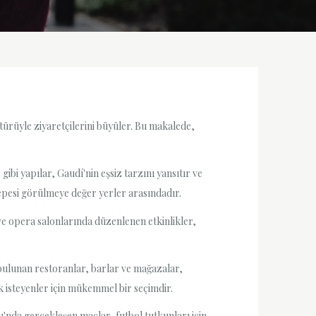
ültürüyle ziyaretçilerini büyüler. Bu makalede,
ibi yapılar, Gaudí'nin eşsiz tarzını yansıtır ve
 Tepesi görülmeye değer yerler arasındadır.
 ve opera salonlarında düzenlenen etkinlikler,
 bulunan restoranlar, barlar ve mağazalar,
k isteyenler için mükemmel bir seçimdir.
'nda gerçekleşen maçlar, futbol tutkunları için