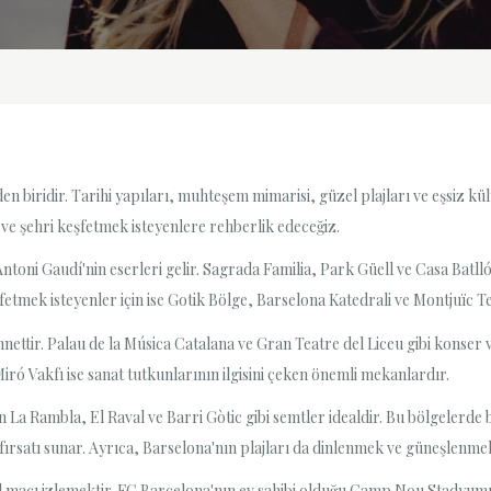
den biridir. Tarihi yapıları, muhteşem mimarisi, güzel plajları ve eşsiz k
ve şehri keşfetmek isteyenlere rehberlik edeceğiz.
oni Gaudí'nin eserleri gelir. Sagrada Familia, Park Güell ve Casa Batlló g
eşfetmek isteyenler için ise Gotik Bölge, Barselona Katedrali ve Montjuïc
nnettir. Palau de la Música Catalana ve Gran Teatre del Liceu gibi konser
ó Vakfı ise sanat tutkunlarının ilgisini çeken önemli mekanlardır.
n La Rambla, El Raval ve Barri Gòtic gibi semtler idealdir. Bu bölgelerde
a fırsatı sunar. Ayrıca, Barselona'nın plajları da dinlenmek ve güneşlenme
bol maçı izlemektir. FC Barcelona'nın ev sahibi olduğu Camp Nou Stadyumu