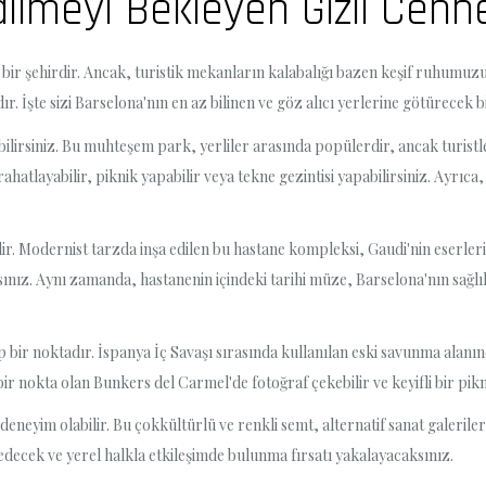
ilmeyi Bekleyen Gizli Cenne
n bir şehirdir. Ancak, turistik mekanların kalabalığı bazen keşif ruhumuzu
. İşte sizi Barselona'nın en az bilinen ve göz alıcı yerlerine götürecek b
abilirsiniz. Bu muhteşem park, yerliler arasında popülerdir, ancak turis
rahatlayabilir, piknik yapabilir veya tekne gezintisi yapabilirsiniz. Ayrıc
dir. Modernist tarzda inşa edilen bu hastane kompleksi, Gaudi'nin eserler
z. Aynı zamanda, hastanenin içindeki tarihi müze, Barselona'nın sağlık hi
bir noktadır. İspanya İç Savaşı sırasında kullanılan eski savunma ala
ir nokta olan Bunkers del Carmel'de fotoğraf çekebilir ve keyifli bir pikn
neyim olabilir. Bu çokkültürlü ve renkli semt, alternatif sanat galeriler
sedecek ve yerel halkla etkileşimde bulunma fırsatı yakalayacaksınız.