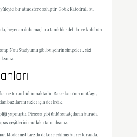
yüleyici bir atmosfere sahiptir. Gotik Katedral, bu
a, heyecan dolu maçlara tanıklık edebilir ve kulübün
Camp Nou Stadyumu gibi bu şehrin simgeleri, sizi
aksınız.
anları
rika restoran bulunmaktadır. Barselona'nın mutfağı,
n bazılarını sizler için derledik.
iği yapmıştır. Picasso gibi ünlü sanatçıların burada
as çeşitlerini mutlaka tatmalısınız.
unar. Modernist tarzda dekore edilmiş bu restoranda,