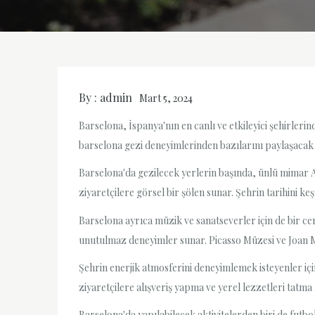
By :
admin
Mart 5, 2024
Barselona, İspanya'nın en canlı ve etkileyici şehirlerin
barselona gezi deneyimlerinden bazılarını paylaşacak 
Barselona'da gezilecek yerlerin başında, ünlü mimar Ant
ziyaretçilere görsel bir şölen sunar. Şehrin tarihini k
Barselona ayrıca müzik ve sanatseverler için de bir ce
unutulmaz deneyimler sunar. Picasso Müzesi ve Joan Mir
Şehrin enerjik atmosferini deneyimlemek isteyenler içi
ziyaretçilere alışveriş yapma ve yerel lezzetleri tatm
Barselona'da yapılabilecek aktivitelerden biri de fut