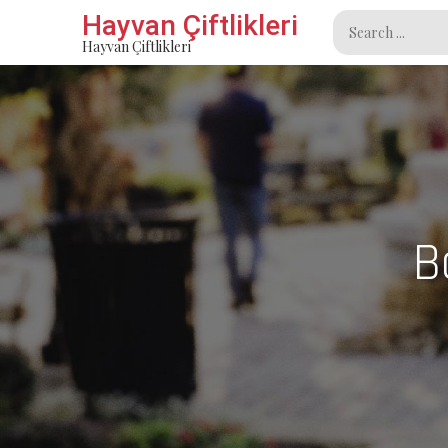
Skip
Hayvan Çiftlikleri
Search
to
Hayvan Çiftlikleri
for:
content
B