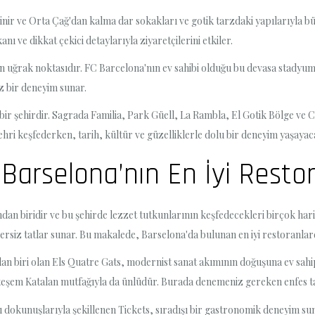
inir ve Orta Çağ'dan kalma dar sokakları ve gotik tarzdaki yapılarıyla bü
nı ve dikkat çekici detaylarıyla ziyaretçilerini etkiler.
uğrak noktasıdır. FC Barcelona'nın ev sahibi olduğu bu devasa stadyumd
az bir deneyim sunar.
bir şehirdir. Sagrada Familia, Park Güell, La Rambla, El Gotik Bölge ve 
 şehri keşfederken, tarih, kültür ve güzelliklerle dolu bir deneyim yaşayac
Barselona’nın En İyi Restor
ndan biridir ve bu şehirde lezzet tutkunlarının keşfedecekleri birçok ha
rsiz tatlar sunar. Bu makalede, Barselona'da bulunan en iyi restoranlarda
an biri olan Els Quatre Gats, modernist sanat akımının doğuşuna ev sahipl
teşem Katalan mutfağıyla da ünlüdür. Burada denemeniz gereken enfes tap
cı dokunuşlarıyla şekillenen Tickets, sıradışı bir gastronomik deneyim s