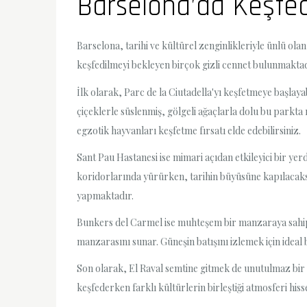
Barselona’da Keşfed
Barselona, tarihi ve kültürel zenginlikleriyle ünlü ola
keşfedilmeyi bekleyen birçok gizli cennet bulunmaktadır
İlk olarak, Parc de la Ciutadella'yı keşfetmeye başlay
çiçeklerle süslenmiş, gölgeli ağaçlarla dolu bu parkta 
egzotik hayvanları keşfetme fırsatı elde edebilirsiniz.
Sant Pau Hastanesi ise mimari açıdan etkileyici bir yer
koridorlarında yürürken, tarihin büyüsüne kapılacaksını
yapmaktadır.
Bunkers del Carmel ise muhteşem bir manzaraya sahip 
manzarasını sunar. Güneşin batışını izlemek için ideal b
Son olarak, El Raval semtine gitmek de unutulmaz bir de
keşfederken farklı kültürlerin birleştiği atmosferi his