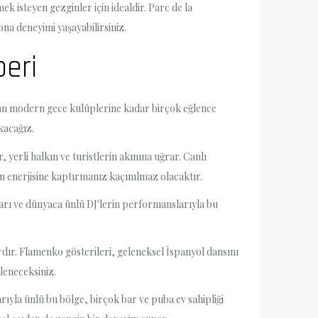
k isteyen gezginler için idealdir. Parc de la
ona deneyimi yaşayabilirsiniz.
beri
ından modern gece kulüplerine kadar birçok eğlence
kacağız.
yerli halkın ve turistlerin akınına uğrar. Canlı
n enerjisine kaptırmanız kaçınılmaz olacaktır.
arı ve dünyaca ünlü DJ'lerin performanslarıyla bu
dır. Flamenko gösterileri, geleneksel İspanyol dansını
üleneceksiniz.
arıyla ünlü bu bölge, birçok bar ve puba ev sahipliği