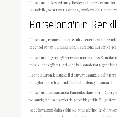
Barselona'da keşfedilmeyi bekleyen bu gizli cennetler, 
Ciutadella, Sant Pau Hastanesi, Bunkers del Carmel ve 
Barselona’nın Renkl
Barselona, İspanya'nın en canlı ve enerjik şehirlerin
seçeneği sunar. Bu makalede, Barselona'nın renkli gece
Barselona'da gece eğlencesinin merkezi Las Ramblas ola
müzik, dans gösterileri ve sokak sanatçıları, gece bo
Eğer elektronik müziğe ilgi duyuyorsanız, Pacha Barce
kulüpler, gece hayatında farklı bir deneyim sunar. Dans
Barselona aynı zamanda flamenko dansının doğum yeri o
ve müziğini sunan yerlerde gerçekleştirilir. Bu gösteri
Gece hayatının daha sakin bir atmosferine ilgi duyuyors