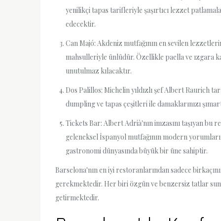
yenilikçi tapas tarifleriyle şaşırtıcı lezzet patla
edecektir.
Can Majó: Akdeniz mutfağının en sevilen lezzetleri
mahsulleriyle ünlüdür. Özellikle paella ve ızgara k
unutulmaz kılacaktır.
Dos Palillos: Michelin yıldızlı şef Albert Raurich t
dumpling ve tapas çeşitleri ile damaklarınızı şıma
Tickets Bar: Albert Adrià'nın imzasını taşıyan bu r
geleneksel İspanyol mutfağının modern yorumlarına 
gastronomi dünyasında büyük bir üne sahiptir.
Barselona'nın en iyi restoranlarından sadece birkaçın
gerekmektedir. Her biri özgün ve benzersiz tatlar sun
getirmektedir.