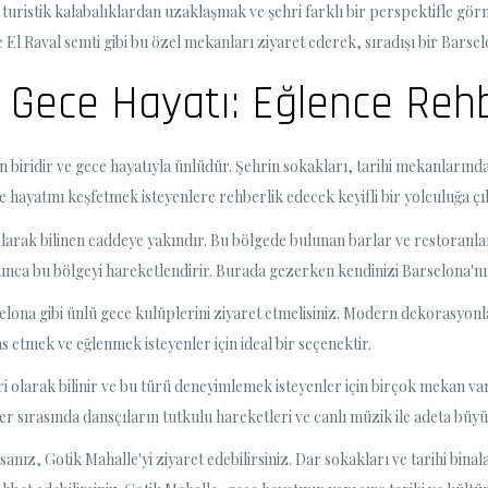
turistik kalabalıklardan uzaklaşmak ve şehri farklı bir perspektifle görme
El Raval semti gibi bu özel mekanları ziyaret ederek, sıradışı bir Barsel
i Gece Hayatı: Eğlence Reh
den biridir ve gece hayatıyla ünlüdür. Şehrin sokakları, tarihi mekanlar
 hayatını keşfetmek isteyenlere rehberlik edecek keyifli bir yolculuğa çı
rak bilinen caddeye yakındır. Bu bölgede bulunan barlar ve restoranlar, 
yunca bu bölgeyi hareketlendirir. Burada gezerken kendinizi Barselona'nı
lona gibi ünlü gece kulüplerini ziyaret etmelisiniz. Modern dekorasyonl
 etmek ve eğlenmek isteyenler için ideal bir seçenektir.
larak bilinir ve bu türü deneyimlemek isteyenler için birçok mekan var
ler sırasında dansçıların tutkulu hareketleri ve canlı müzik ile adeta büy
anız, Gotik Mahalle'yi ziyaret edebilirsiniz. Dar sokakları ve tarihi binal