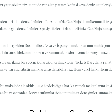
maları yaşayabilirsiniz. Menüde yer alan patates köftesi veya deniz ürünle
nden biri olan deniz ürünleri, Barselona'da Can Majó'da mükemmel bir şe
alamar gibi deniz ürünleri spesiyalitelerini denemelisiniz. Can Majó'nun
arafından işletilen Dos Palillos, Asya ve İspanyol mutfaklarının muhteşem b
rtabilirsiniz. Mekanın modern ve samimi atmosferi, yemek deneyiminizi ta
estoran, ikinci bir seçenek olarak önerilmektedir. Tickets Bar, daha rah
ve yaratıcı atıştırmalıklara rastlayabilirsiniz. Hem yerel halkın hem de 
ı bu makalede ele aldık. Bu şehirdeki diğer harika yemek mekanlarını ke
an bu restoranlar, lezzet tutkunları için unutulmaz deneyimler sunmakt