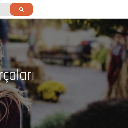
rçaları
ı