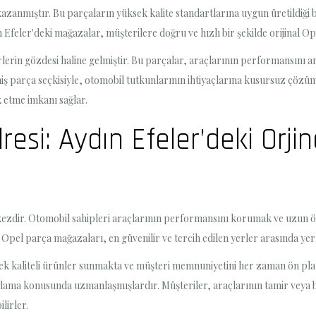
kazanmıştır. Bu parçaların yüksek kalite standartlarına uygun üretildiği b
Efeler'deki mağazalar, müşterilere doğru ve hızlı bir şekilde orijinal O
rlerin gözdesi haline gelmiştir. Bu parçalar, araçlarının performansını ar
ş parça seçkisiyle, otomobil tutkunlarının ihtiyaçlarına kusursuz çözüml
 etme imkanı sağlar.
resi: Aydın Efeler’deki Orji
kezdir. Otomobil sahipleri araçlarının performansını korumak ve uzun ö
l Opel parça mağazaları, en güvenilir ve tercih edilen yerler arasında ye
sek kaliteli ürünler sunmakta ve müşteri memnuniyetini her zaman ön p
 sağlama konusunda uzmanlaşmışlardır. Müşteriler, araçlarının tamir veya
lirler.