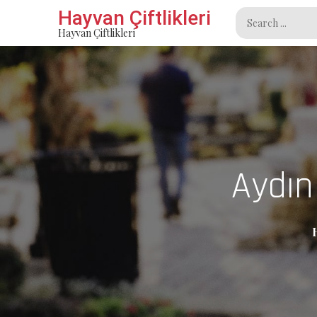
Skip
Hayvan Çiftlikleri
Search
to
Hayvan Çiftlikleri
for:
content
Aydın 