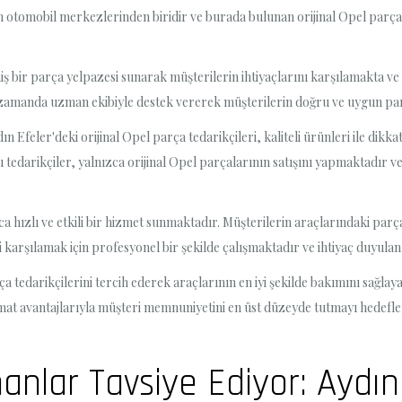
 otomobil merkezlerinden biridir ve burada bulunan orijinal Opel parça te
niş bir parça yelpazesi sunarak müşterilerin ihtiyaçlarını karşılamakta v
ynı zamanda uzman ekibiyle destek vererek müşterilerin doğru ve uygun p
feler'deki orijinal Opel parça tedarikçileri, kaliteli ürünleri ile dikka
u tedarikçiler, yalnızca orijinal Opel parçalarının satışını yapmaktadır ve 
ca hızlı ve etkili bir hizmet sunmaktadır. Müşterilerin araçlarındaki parça
ni karşılamak için profesyonel bir şekilde çalışmaktadır ve ihtiyaç duyula
a tedarikçilerini tercih ederek araçlarının en iyi şekilde bakımını sağlaya
slimat avantajlarıyla müşteri memnuniyetini en üst düzeyde tutmayı hedefle
lar Tavsiye Ediyor: Aydın 