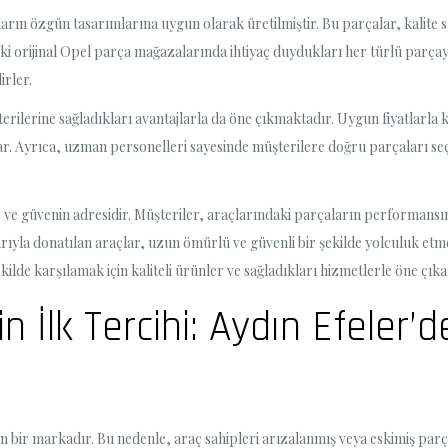
arın özgün tasarımlarına uygun olarak üretilmiştir. Bu parçalar, kalite s
eki orijinal Opel parça mağazalarında ihtiyaç duydukları her türlü parçay
irler.
erilerine sağladıkları avantajlarla da öne çıkmaktadır. Uygun fiyatlarla 
lar. Ayrıca, uzman personelleri sayesinde müşterilere doğru parçaları s
te ve güvenin adresidir. Müşteriler, araçlarındaki parçaların performan
larıyla donatılan araçlar, uzun ömürlü ve güvenli bir şekilde yolculuk etm
ekilde karşılamak için kaliteli ürünler ve sağladıkları hizmetlerle öne çıka
n İlk Tercihi: Aydın Efeler’d
n bir markadır. Bu nedenle, araç sahipleri arızalanmış veya eskimiş parça