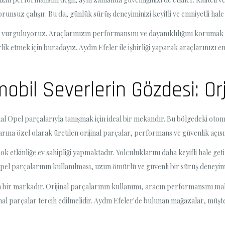
unsuz çalışır. Bu da, günlük sürüş deneyiminizi keyifli ve emniyetli hale 
 vurguluyoruz. Araçlarınızın performansını ve dayanıklılığını korumak iç
k etmek için buradayız. Aydın Efeler ile işbirliği yaparak araçlarınızı en
obil Severlerin Gözdesi: Orj
al Opel parçalarıyla tanışmak için ideal bir mekandır. Bu bölgedeki otomob
na özel olarak üretilen orijinal parçalar, performans ve güvenlik açısın
çok etkinliğe ev sahipliği yapmaktadır. Yolculuklarını daha keyifli hale ge
Opel parçalarının kullanılması, uzun ömürlü ve güvenli bir sürüş deneyim
n bir markadır. Orijinal parçalarının kullanımı, aracın performansını m
nal parçalar tercih edilmelidir. Aydın Efeler'de bulunan mağazalar, müşter