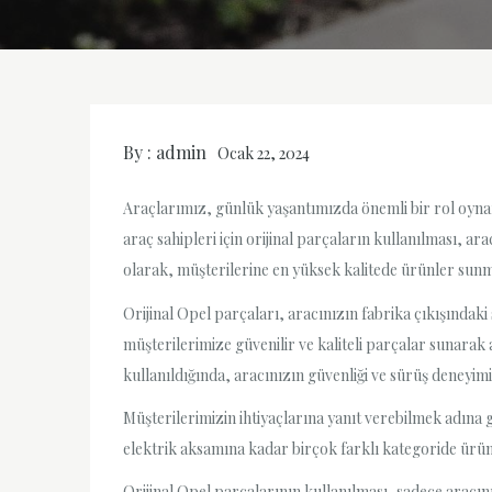
By :
admin
Ocak 22, 2024
Araçlarımız, günlük yaşantımızda önemli bir rol oynar
araç sahipleri için orijinal parçaların kullanılması, ar
olarak, müşterilerine en yüksek kalitede ürünler sun
Orijinal Opel parçaları, aracınızın fabrika çıkışındak
müşterilerimize güvenilir ve kaliteli parçalar sunara
kullanıldığında, aracınızın güvenliği ve sürüş deneyi
Müşterilerimizin ihtiyaçlarına yanıt verebilmek adına 
elektrik aksamına kadar birçok farklı kategoride ürün
Orijinal Opel parçalarının kullanılması, sadece aracın