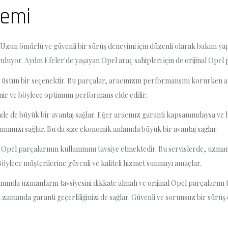
nemi
ır. Uzun ömürlü ve güvenli bir sürüş deneyimi için düzenli olarak bakı
uluyor. Aydın Efeler'de yaşayan Opel araç sahipleri için de orijinal Opel
dan üstün bir seçenektir. Bu parçalar, aracınızın performansını korurken
ir ve böylece optimum performans elde edilir.
nde de büyük bir avantaj sağlar. Eğer aracınız garanti kapsamındaysa ve h
rumanızı sağlar. Bu da size ekonomik anlamda büyük bir avantaj sağlar.
nal Opel parçalarının kullanımını tavsiye etmektedir. Bu servislerde, uzma
öylece müşterilerine güvenli ve kaliteli hizmet sunmayı amaçlar.
ında uzmanların tavsiyesini dikkate almalı ve orijinal Opel parçalarını te
zamanda garanti geçerliliğinizi de sağlar. Güvenli ve sorunsuz bir sürüş 