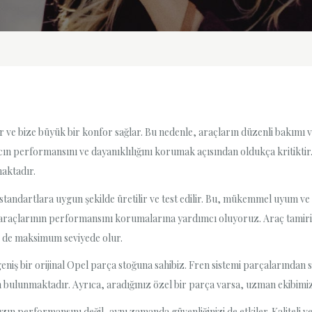
 ve bize büyük bir konfor sağlar. Bu nedenle, araçların düzenli bakımı v
acın performansını ve dayanıklılığını korumak açısından oldukça kritiktir.
maktadır.
i standartlara uygun şekilde üretilir ve test edilir. Bu, mükemmel uyum v
k araçlarının performansını korumalarına yardımcı oluyoruz. Araç tamiri 
mi de maksimum seviyede olur.
geniş bir orijinal Opel parça stoğuna sahibiz. Fren sistemi parçalarında
 bulunmaktadır. Ayrıca, aradığınız özel bir parça varsa, uzman ekibimiz
ızın performansını değil, aynı zamanda güvenliğinizi de etkiler. Kaliteli 