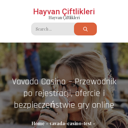
Skip
Hayvan Çiftlikleri
to
Hayvan Çiftlikleri
content
Search
for:
Vavada Casino – Przewodnik
po rejestracji, ofercie i
bezpieczeństwie gry online
Home
vavada-casino-test