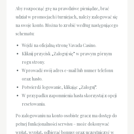
Aby rozpocząć grę na prawdziwe pieniądze, brać
udział w promocjach i turniejach, należy zalogować się
na swoje konto. Można to zrobić według następującego
schematu:
Wejdź na oficjalną stronę Vavada Casino.
Kliknij przycisk „Zaloguj się” w prawym górnym
rogu strony.
Wprowadź swój adres e-mail lub numer telefonu
oraz hasło.
Potwierdź logowanie, klikając „Zaloguj”.
W przypadku zapomnienia hasła skorzystaj z opcji
resetowania.
Po zalogowaniu na konto osobiste gracz ma dostęp do
pełnej funkcjonalności serwisu – może dokonywać
wpłat, wypłat, odbierać bonusy oraz uczestniczyć w