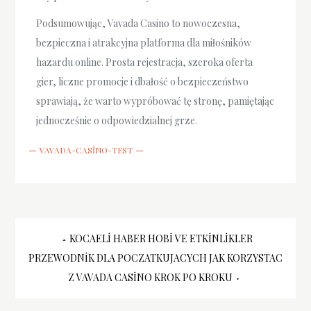
Podsumowując, Vavada Casino to nowoczesna,
bezpieczna i atrakcyjna platforma dla miłośników
hazardu online. Prosta rejestracja, szeroka oferta
gier, liczne promocje i dbałość o bezpieczeństwo
sprawiają, że warto wypróbować tę stronę, pamiętając
jednocześnie o odpowiedzialnej grze.
VAVADA-CASINO-TEST
Yazı
KOCAELI HABER HOBI VE ETKINLIKLER
PRZEWODNIK DLA POCZATKUJACYCH JAK KORZYSTAC
gezinmesi
Z VAVADA CASINO KROK PO KROKU