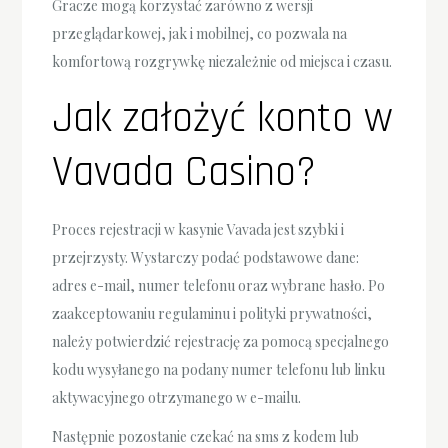
Gracze mogą korzystać zarówno z wersji
przeglądarkowej, jak i mobilnej, co pozwala na
komfortową rozgrywkę niezależnie od miejsca i czasu.
Jak założyć konto w
Vavada Casino?
Proces rejestracji w kasynie Vavada jest szybki i
przejrzysty. Wystarczy podać podstawowe dane:
adres e-mail, numer telefonu oraz wybrane hasło. Po
zaakceptowaniu regulaminu i polityki prywatności,
należy potwierdzić rejestrację za pomocą specjalnego
kodu wysyłanego na podany numer telefonu lub linku
aktywacyjnego otrzymanego w e-mailu.
Następnie pozostanie czekać na sms z kodem lub