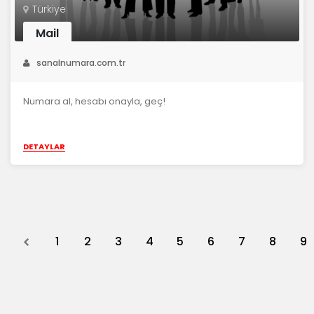
Türkiye
Mail
sanalnumara.com.tr
Numara al, hesabı onayla, geç!
DETAYLAR
Previous
1
2
3
4
5
6
7
8
9