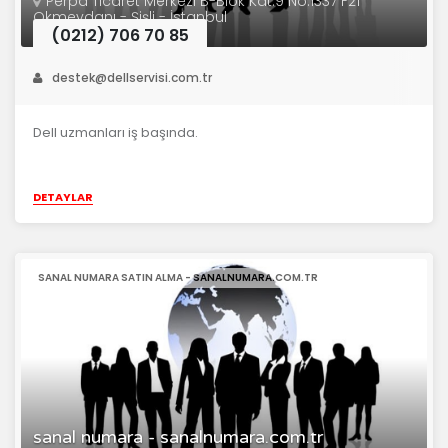
Perpa Ticaret Merkezi B-Blok Kat:9 No:1337 F21
Okmeydanı - Şişli - İstanbul
(0212) 706 70 85
destek@dellservisi.com.tr
Dell uzmanları iş başında.
DETAYLAR
SANAL NUMARA SATIN ALMA - SANALNUMARA.COM.TR ‎
sanal numara - sanalnumara.com.tr ‎